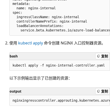
metadata:

  name: nginx-internal

spec:

  ingressClassName: nginx-internal

  controllerNamePrefix: nginx-internal

  loadBalancerAnnotations: 

使用
kubectl apply
命令创建 NGINX 入口控制器资源。
bash
复制
以下示例输出显示了已创建的资源：
output
复制