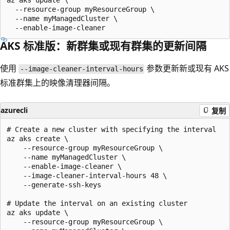
az aks update \

  --resource-group myResourceGroup \

  --name myManagedCluster \

AKS 标准版：新群集或现有群集的更新间隔
使用
参数更新新或现有 AKS
--image-cleaner-interval-hours
标准群集上的映像清理器间隔。
azurecli
复制
# Create a new cluster with specifying the interval

az aks create \

    --resource-group myResourceGroup \

    --name myManagedCluster \

    --enable-image-cleaner \

    --image-cleaner-interval-hours 48 \

    --generate-ssh-keys

# Update the interval on an existing cluster

az aks update \

    --resource-group myResourceGroup \
