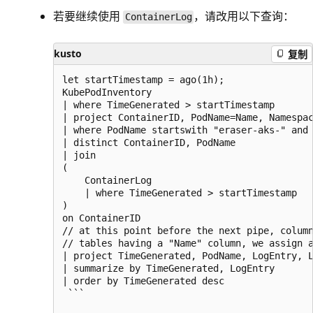
若要继续使用
，请改用以下查询：
ContainerLog
kusto
复制
let startTimestamp = ago(1h);

KubePodInventory

| where TimeGenerated > startTimestamp

| project ContainerID, PodName=Name, Namespac
| where PodName startswith "eraser-aks-" and 
| distinct ContainerID, PodName

| join

(

    ContainerLog

    | where TimeGenerated > startTimestamp

)

on ContainerID

// at this point before the next pipe, column
// tables having a "Name" column, we assign a
| project TimeGenerated, PodName, LogEntry, L
| summarize by TimeGenerated, LogEntry

| order by TimeGenerated desc

 ```
