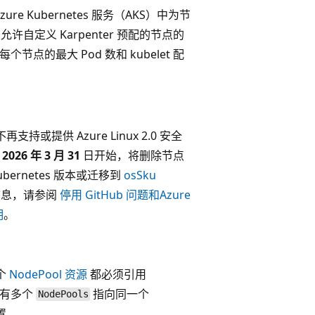
zure Kubernetes 服务（AKS）中为节
允许自定义 Karpenter 预配的节点的
的最大 Pod 数和 kubelet 配
再支持或提供 Azure Linux 2.0 安全
从
2026 年 3 月 31
日开始，将删除节点
bernetes 版本或迁移到
osSku
细信息，请参阅
停用 GitHub 问题和
Azure
明
。
每个
NodePool
资源
都必须引用
以有多个
指向同一个
NodePools
置。