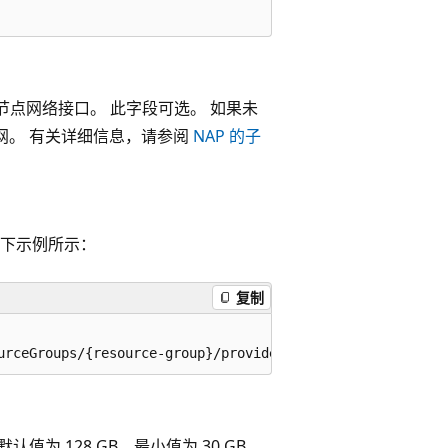
预配节点网络接口。 此字段可选。 如果未
认子网。 有关详细信息，请参阅
NAP 的子
如以下示例所示：
复制
认值为 128 GB，最小值为 30 GB。