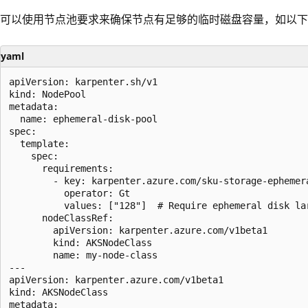
可以使用节点池要求来确保节点有足够的临时磁盘容量，如以下
yaml
apiVersion: karpenter.sh/v1

kind: NodePool

metadata:

  name: ephemeral-disk-pool

spec:

  template:

    spec:

      requirements:

        - key: karpenter.azure.com/sku-storage-ephemera
          operator: Gt

          values: ["128"]  # Require ephemeral disk lar
      nodeClassRef:

        apiVersion: karpenter.azure.com/v1beta1

        kind: AKSNodeClass

        name: my-node-class

---

apiVersion: karpenter.azure.com/v1beta1

kind: AKSNodeClass

metadata:
