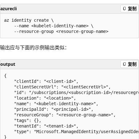
azurecli
复制
az identity create \

    --name <kubelet-identity-name> \

输出应与下面的示例输出类似：
output
复制
{

    "clientId": "<client-id>",

    "clientSecretUrl": "<clientSecretUrl>",

    "id": "/subscriptions/<subscription-id>/resourcegr
    "location": "<location>",

    "name": "<kubelet-identity-name>",

    "principalId": "<principal-id>",

    "resourceGroup": "<resource-group-name>",

    "tags": {},

    "tenantId": "<tenant-id>",

    "type": "Microsoft.ManagedIdentity/userAssignedIden