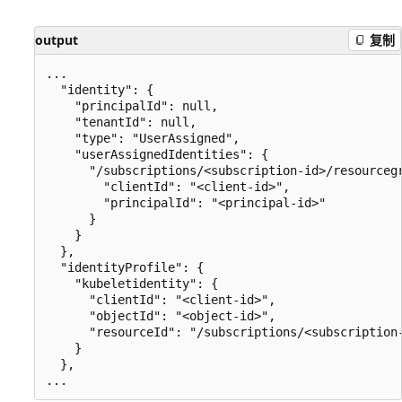
output
复制
...

  "identity": {

    "principalId": null,

    "tenantId": null,

    "type": "UserAssigned",

    "userAssignedIdentities": {

      "/subscriptions/<subscription-id>/resourceg
        "clientId": "<client-id>",

        "principalId": "<principal-id>"

      }

    }

  },

  "identityProfile": {

    "kubeletidentity": {

      "clientId": "<client-id>",

      "objectId": "<object-id>",

      "resourceId": "/subscriptions/<subscription
    }

  },
