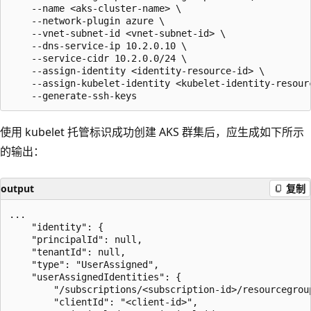
    --name <aks-cluster-name> \

    --network-plugin azure \

    --vnet-subnet-id <vnet-subnet-id> \

    --dns-service-ip 10.2.0.10 \

    --service-cidr 10.2.0.0/24 \

    --assign-identity <identity-resource-id> \

    --assign-kubelet-identity <kubelet-identity-resourc
使用 kubelet 托管标识成功创建 AKS 群集后，应生成如下所示
的输出：
output
复制
...

    "identity": {

    "principalId": null,

    "tenantId": null,

    "type": "UserAssigned",

    "userAssignedIdentities": {

        "/subscriptions/<subscription-id>/resourcegrou
        "clientId": "<client-id>",
