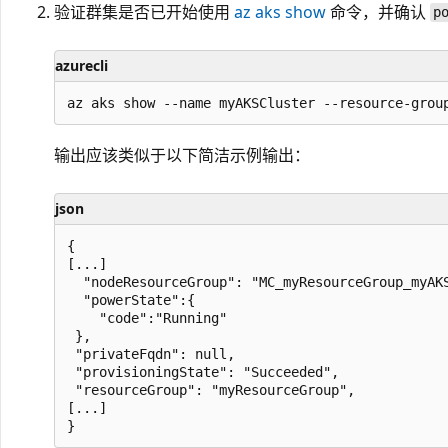
验证群集是否已开始使用
az aks show
命令，并确认
p
azurecli
输出应该类似于以下简洁示例输出：
json
{

[...]

  "nodeResourceGroup": "MC_myResourceGroup_myAKS
  "powerState":{

    "code":"Running"

 },

 "privateFqdn": null,

 "provisioningState": "Succeeded",

 "resourceGroup": "myResourceGroup",

[...]
