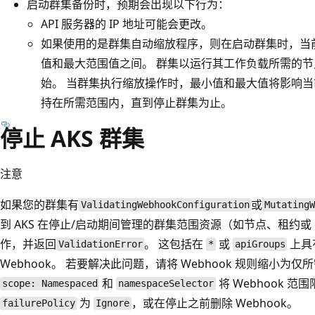
启动群集备份时，预期会出现以下行为：
API 服务器的 IP 地址可能会更改。
如果使用的是群集自动缩放程序，则在启动群集时，当
值和最大范围值之间。 群集以运行其工作负载所需的
始。 当群集执行缩放操作时，最小值和最大值将影响
持在所需范围内，直到停止群集为止。
停止 AKS 群集
注意
如果您的群集有
或
ValidatingWebhookConfiguration
Mutating
到 AKS 在停止/启动期间管理的群集范围资源（如节点、租约或 cl
作，并返回
。 这包括在
或
上具
ValidationError
*
apiGroups
Webhook。 若要解决此问题，请将 Webhook 规则缩小
和
将 Webhook 
scope: Namespaced
namespaceSelector
为
，或在停止之前删除 Webhook。
failurePolicy
Ignore