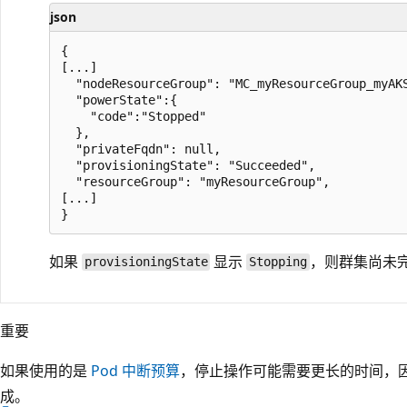
json
{

[...]

  "nodeResourceGroup": "MC_myResourceGroup_myAKS
  "powerState":{

    "code":"Stopped"

  },

  "privateFqdn": null,

  "provisioningState": "Succeeded",

  "resourceGroup": "myResourceGroup",

[...]

如果
显示
，则群集尚未
provisioningState
Stopping
重要
如果使用的是
Pod 中断预算
，停止操作可能需要更长的时间，
成。