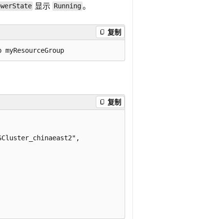
显示
。
owerState
Running
复制
复制
Cluster_chinaeast2",
