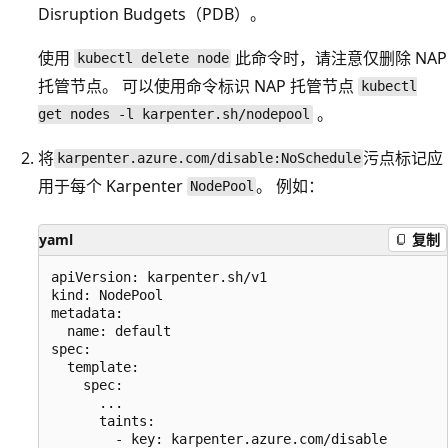
Disruption Budgets（PDB）。
使用
此命令时，请注意仅删除 NAP
kubectl delete node
托管节点。 可以使用命令标识 NAP 托管节点
kubectl
。
get nodes -l karpenter.sh/nodepool
将
污点标记应
karpenter.azure.com/disable:NoSchedule
用于每个 Karpenter
。 例如：
NodePool
yaml
复制
apiVersion: karpenter.sh/v1

kind: NodePool

metadata:

  name: default

spec:

  template:

    spec:

      ...

      taints:

        - key: karpenter.azure.com/disable
