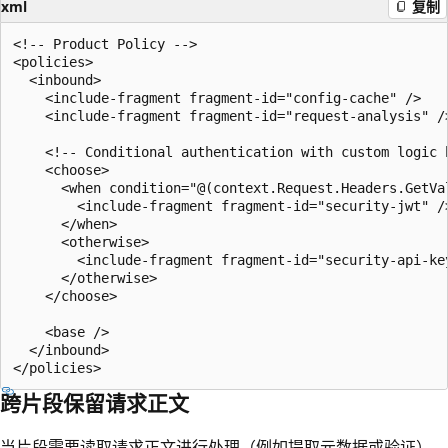
xml
复制
<!-- Product Policy -->

<policies>

  <inbound>

    <include-fragment fragment-id="config-cache" />

    <include-fragment fragment-id="request-analysis" />
    <!-- Conditional authentication with custom logic b
    <choose>

      <when condition="@(context.Request.Headers.GetVa
        <include-fragment fragment-id="security-jwt" />
      </when>

      <otherwise>

        <include-fragment fragment-id="security-api-key
      </otherwise>

    </choose>

    <base />

  </inbound>

跨片段保留请求正文
当片段需要读取请求正文进行处理（例如提取元数据或验证），