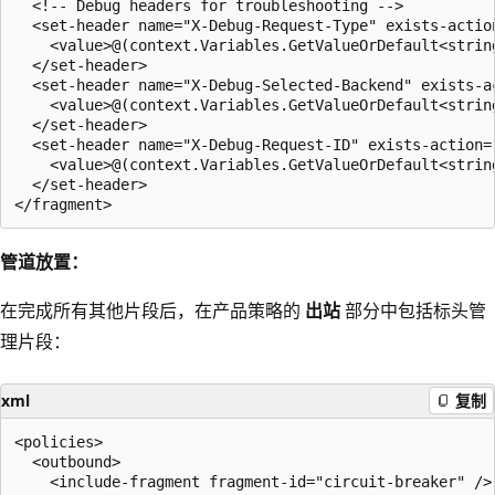
  <!-- Debug headers for troubleshooting -->

  <set-header name="X-Debug-Request-Type" exists-action
    <value>@(context.Variables.GetValueOrDefault<strin
  </set-header>

  <set-header name="X-Debug-Selected-Backend" exists-ac
    <value>@(context.Variables.GetValueOrDefault<strin
  </set-header>

  <set-header name="X-Debug-Request-ID" exists-action="
    <value>@(context.Variables.GetValueOrDefault<strin
  </set-header>

管道放置：
在完成所有其他片段后，在产品策略的
出站
部分中包括标头管
理片段：
xml
复制
<policies>

  <outbound>

    <include-fragment fragment-id="circuit-breaker" />
