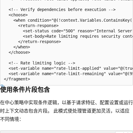
  <!-- Verify dependencies before execution -->

  <choose>

    <when condition="@(!context.Variables.ContainsKey("
      <return-response>

        <set-status code="500" reason="Internal Server 
        <set-body>Rate limiting requires security conte
      </return-response>

    </when>

  </choose>

  <!-- Rate limiting logic -->

  <set-variable name="rate-limit-applied" value="@(true
  <set-variable name="rate-limit-remaining" value="@(95
使用条件片段包含
在中心策略中实现条件逻辑，以基于请求特征、配置设置或运行
时上下文动态包含片段。 此模式使处理管道更加灵活，以适应
不同情境：