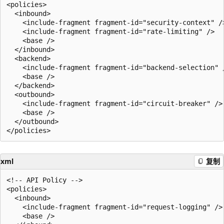
<policies>

  <inbound>

    <include-fragment fragment-id="security-context" />
    <include-fragment fragment-id="rate-limiting" />

    <base />

  </inbound>

  <backend>

    <include-fragment fragment-id="backend-selection" /
    <base />

  </backend>

  <outbound>

    <include-fragment fragment-id="circuit-breaker" />

    <base />

  </outbound>

xml
复制
<!-- API Policy -->

<policies>

  <inbound>

    <include-fragment fragment-id="request-logging" />

    <base />
