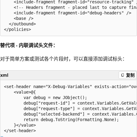
    <include-fragment fragment-id="resource-tracking" /
    <!-- Headers fragment - placed last to capture fina
    <include-fragment fragment-id="debug-headers" />

    <base />

  </outbound>

替代项 - 内联调试头文件：
对于简单方案或测试各个片段时，可以直接添加调试标头：
xml
复制
<set-header name="X-Debug-Variables" exists-action="ove
    <value>@{

        var debug = new JObject();

        debug["request-id"] = context.Variables.GetVal
        debug["request-type"] = context.Variables.GetV
        debug["selected-backend"] = context.Variables.
        return debug.ToString(Formatting.None);

    }</value>
