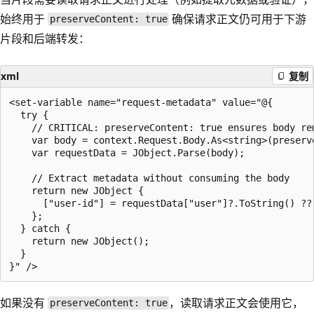
始终用于
确保请求正文仍可用于下游
preserveContent: true
片段和后端转发：
xml
复制
<set-variable name="request-metadata" value="@{

  try {

    // CRITICAL: preserveContent: true ensures body re
    var body = context.Request.Body.As<string>(preserve
    var requestData = JObject.Parse(body);

    // Extract metadata without consuming the body

    return new JObject {

      ["user-id"] = requestData["user"]?.ToString() ?? 
    };

  } catch {

    return new JObject();

  }

如果没有
，读取请求正文会使用它，
preserveContent: true