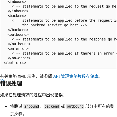
  <inbound>

    <!-- statements to be applied to the request go her
  </inbound>

  <backend>

    <!-- statements to be applied before the request is
         the backend service go here -->

  </backend>

  <outbound>

    <!-- statements to be applied to the response go he
  </outbound>

  <on-error>

    <!-- statements to be applied if there's an error c
  </on-error>

有关策略 XML 示例，请参阅
API 管理策略片段存储库
。
错误处理
如果在处理请求的过程中出现错误：
将跳过
、
或
部分中所有的剩
inbound
backend
outbound
余步骤。