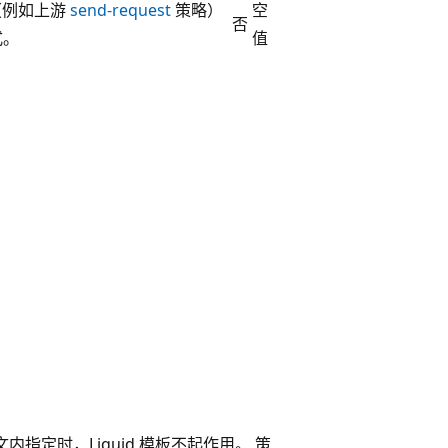
（例如上游
send-request
策略）
空
否
式。
值
内指定时，Liquid 模板不起作用。 策