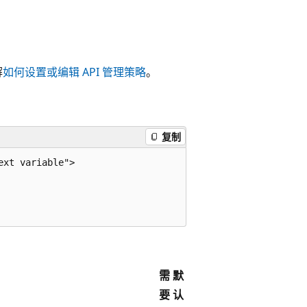
解
如何设置或编辑 API 管理策略
。
复制
xt variable">

需
默
要
认