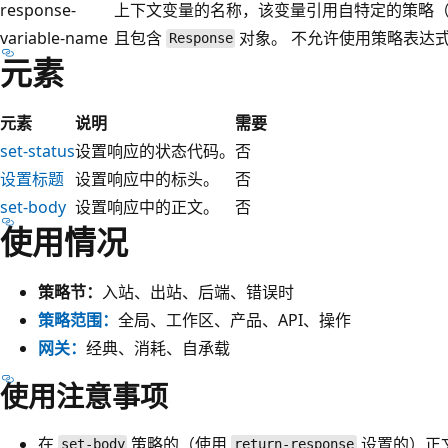
response-
上下文变量的名称，该变量引用自特定的策略
variable-name
且包含
对象。 不允许使用策略表达
Response
元素
元素
说明
需要
set-status
设置响应的状态代码。
否
设置标题
设置响应中的标头。
否
set-body
设置响应中的正文。
否
使用情况
策略节：
入站、出站、后端、错误时
策略范围：
全局、工作区、产品、API、操作
网关：
经典、消耗、自承载
使用注意事项
在
策略的（使用
设置的）正文
set-body
return-response