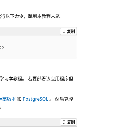
运行以下命令，跳到本教程末尾：
复制
p

帮助你学习本教程。 若要部署该应用程序但
 或更高版本
和
PostgreSQL
。 然后克隆
。
复制