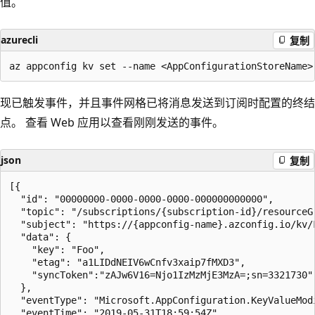
值。
azurecli
复制
现已触发事件，并且事件网格已将消息发送到订阅时配置的终结
点。 查看 Web 应用以查看刚刚发送的事件。
json
复制
[{

  "id": "00000000-0000-0000-0000-000000000000",

  "topic": "/subscriptions/{subscription-id}/resourceG
  "subject": "https://{appconfig-name}.azconfig.io/kv/F
  "data": {

    "key": "Foo",

    "etag": "a1LIDdNEIV6wCnfv3xaip7fMXD3",

    "syncToken":"zAJw6V16=Njo1IzMzMjE3MzA=;sn=3321730"

  },

  "eventType": "Microsoft.AppConfiguration.KeyValueModi
  "eventTime": "2019-05-31T18:59:54Z",
