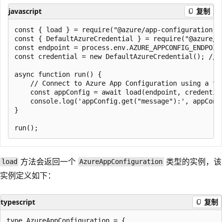
javascript
复制
const { load } = require("@azure/app-configuration-pr
const { DefaultAzureCredential } = require("@azure/id
const endpoint = process.env.AZURE_APPCONFIG_ENDPOINT
const credential = new DefaultAzureCredential(); // 
async function run() {

    // Connect to Azure App Configuration using a to
    const appConfig = await load(endpoint, credential
    console.log('appConfig.get("message"):', appConfi
}

方法会返回一个
类型的实例，该
load
AzureAppConfiguration
实例定义如下：
typescript
复制
type AzureAppConfiguration = {
