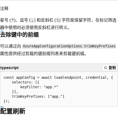
注释
星号 (
)、逗号 (
) 和反斜杠 (
) 字符是保留字符，在标记筛选
*
,
\
器中使用时必须使用反斜杠进行转义。
去除键中的前缀
可以通过向
AzureAppConfigurationOptions.trimKeyPrefixes
属性提供经过剪裁的键前缀列表来剪裁键前缀。
typescript
复制
const appConfig = await load(endpoint, credential, {

    selectors: [{

        keyFilter: "app.*"

    }],

    trimKeyPrefixes: ["app."]

配置刷新