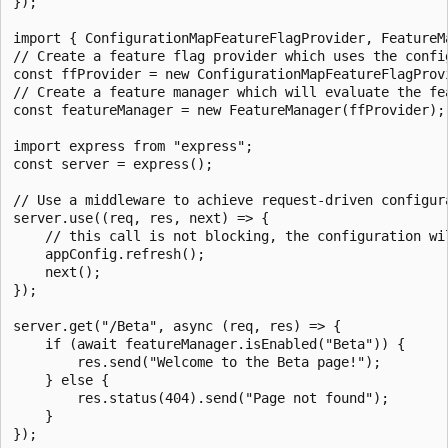
});

import { ConfigurationMapFeatureFlagProvider, FeatureM
// Create a feature flag provider which uses the confi
const ffProvider = new ConfigurationMapFeatureFlagProvi
// Create a feature manager which will evaluate the fea
const featureManager = new FeatureManager(ffProvider);

import express from "express";

const server = express();

// Use a middleware to achieve request-driven configura
server.use((req, res, next) => {

    // this call is not blocking, the configuration wil
    appConfig.refresh();

    next();

});

server.get("/Beta", async (req, res) => {

    if (await featureManager.isEnabled("Beta")) {

        res.send("Welcome to the Beta page!");

    } else {

        res.status(404).send("Page not found");

    }
