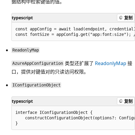
据结构中检索键值的值。
typescript
复制
const appConfig = await load(endpoint, credential)
ReadonlyMap
类型还扩展了
ReadonlyMap
接
AzureAppConfiguration
口，提供对键值对的只读访问权限。
IConfigurationObject
typescript
复制
interface IConfigurationObject {

    constructConfigurationObject(options?: Configu