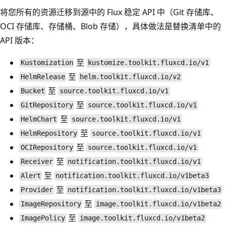
将您所有的资源迁移到源中的 Flux 稳定 API 中（Git 存储库、
OCI 存储库、存储桶、Blob 存储），具体做法是替换清单中的
API 版本：
至
Kustomization
kustomize.toolkit.fluxcd.io/v1
至
HelmRelease
helm.toolkit.fluxcd.io/v2
至
Bucket
source.toolkit.fluxcd.io/v1
至
GitRepository
source.toolkit.fluxcd.io/v1
至
HelmChart
source.toolkit.fluxcd.io/v1
至
HelmRepository
source.toolkit.fluxcd.io/v1
至
OCIRepository
source.toolkit.fluxcd.io/v1
至
Receiver
notification.toolkit.fluxcd.io/v1
至
Alert
notification.toolkit.fluxcd.io/v1beta3
至
Provider
notification.toolkit.fluxcd.io/v1beta3
至
ImageRepository
image.toolkit.fluxcd.io/v1beta2
至
ImagePolicy
image.toolkit.fluxcd.io/v1beta2