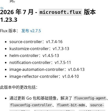
洞。
2026 年 7 月 -
版本
microsoft.flux
1.23.3
Flux 版本：
发布 v2.7.5
source-controller：v1.7.4-16
kustomize-controller：v1.7.3-13
helm-controller：v1.4.5-13
notification-controller：v1.7.5-11
image-automation-controller：v1.0.4-13
image-reflector-controller：v1.0.4-10
此版本中的更改包括：
通过更新 Go 包和基础镜像，解决了
、
fluxconfig-agent
、
、
fluxconfig-controller
fluent-bit-mdm
source-