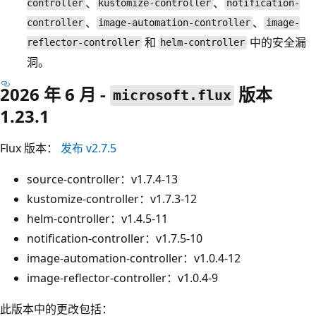
、
、
controller
kustomize-controller
notification-
、
、
controller
image-automation-controller
image-
和
中的安全漏
reflector-controller
helm-controller
洞。
2026 年 6 月 -
版本
microsoft.flux
1.23.1
Flux 版本：
发布 v2.7.5
source-controller：v1.7.4-13
kustomize-controller：v1.7.3-12
helm-controller：v1.4.5-11
notification-controller：v1.7.5-10
image-automation-controller：v1.0.4-12
image-reflector-controller：v1.0.4-9
此版本中的更改包括：