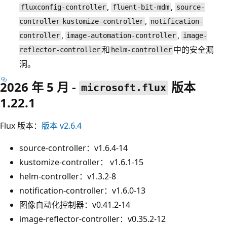
,
,
fluxconfig-controller
fluent-bit-mdm
source-
,
controller
kustomize-controller
notification-
,
,
controller
image-automation-controller
image-
和
中的安全漏
reflector-controller
helm-controller
洞。
2026 年 5 月 -
版本
microsoft.flux
1.22.1
Flux 版本：
版本 v2.6.4
source-controller：v1.6.4-14
kustomize-controller： v1.6.1-15
helm-controller：v1.3.2-8
notification-controller：v1.6.0-13
图像自动化控制器：v0.41.2-14
image-reflector-controller：v0.35.2-12