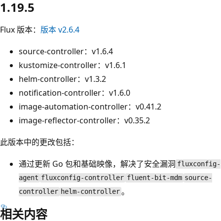
1.19.5
Flux 版本：
版本 v2.6.4
source-controller：v1.6.4
kustomize-controller：v1.6.1
helm-controller：v1.3.2
notification-controller：v1.6.0
image-automation-controller：v0.41.2
image-reflector-controller：v0.35.2
此版本中的更改包括：
通过更新 Go 包和基础映像，解决了安全漏洞
fluxconfig-
agent
fluxconfig-controller
fluent-bit-mdm
source-
。
controller
helm-controller
相关内容