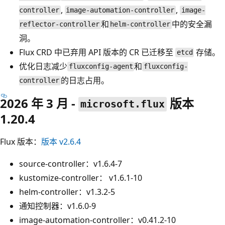
,
,
controller
image-automation-controller
image-
和
中的安全漏
reflector-controller
helm-controller
洞。
Flux CRD 中已弃用 API 版本的 CR 已迁移至
存储。
etcd
优化日志减少
和
fluxconfig-agent
fluxconfig-
的日志占用。
controller
2026 年 3 月 -
版本
microsoft.flux
1.20.4
Flux 版本：
版本 v2.6.4
source-controller：v1.6.4-7
kustomize-controller： v1.6.1-10
helm-controller：v1.3.2-5
通知控制器：v1.6.0-9
image-automation-controller：v0.41.2-10