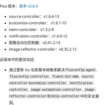
Flux 版本：
版本 v2.6.4
source-controller：v1.6.4-13
kustomize-controller： v1.6.1-15
helm-controller：v1.3.2-8
notification-controller：v1.6.0-12
图像自动化控制器：v0.41.2-14
image-reflector-controller：v0.35.2-12
此版本中的更改包括：
通过更新 Go 包和基本映像来解决
,
fluxconfig-agent
,
,
fluxconfig-controller
fluent-bit-mdm
source-
,
controller
kustomize-controller
notification-
,
,
controller
image-automation-controller
image-
和
中的安全漏
reflector-controller
helm-controller
洞。