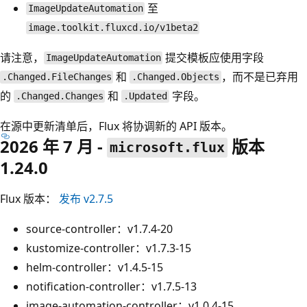
至
ImageUpdateAutomation
image.toolkit.fluxcd.io/v1beta2
请注意，
提交模板应使用字段
ImageUpdateAutomation
和
，而不是已弃用
.Changed.FileChanges
.Changed.Objects
的
和
字段。
.Changed.Changes
.Updated
在源中更新清单后，Flux 将协调新的 API 版本。
2026 年 7 月 -
版本
microsoft.flux
1.24.0
Flux 版本：
发布 v2.7.5
source-controller：v1.7.4-20
kustomize-controller：v1.7.3-15
helm-controller：v1.4.5-15
notification-controller：v1.7.5-13
image-automation-controller：v1.0.4-15