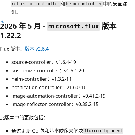
和
中的安全漏
reflector-controller
helm-controller
洞。
2026 年 5 月 -
版本
microsoft.flux
1.22.2
Flux 版本：
版本 v2.6.4
source-controller：v1.6.4-19
kustomize-controller：v1.6.1-20
helm-controller：v1.3.2-11
notification-controller：v1.6.0-16
image-automation-controller：v0.41.2-19
image-reflector-controller：v0.35.2-15
此版本中的更改包括：
通过更新 Go 包和基本映像来解决
,
fluxconfig-agent