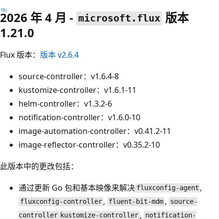
2026 年 4 月 -
版本
microsoft.flux
1.21.0
Flux 版本：
版本 v2.6.4
source-controller：v1.6.4-8
kustomize-controller：v1.6.1-11
helm-controller：v1.3.2-6
notification-controller：v1.6.0-10
image-automation-controller：v0.41.2-11
image-reflector-controller：v0.35.2-10
此版本中的更改包括：
通过更新 Go 包和基本映像来解决
,
fluxconfig-agent
,
,
fluxconfig-controller
fluent-bit-mdm
source-
,
controller
kustomize-controller
notification-