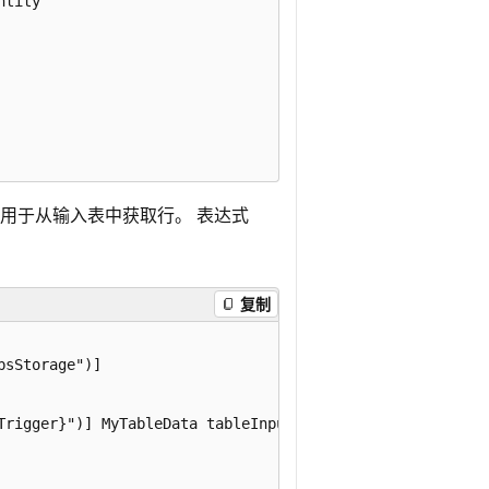
tity

用于从输入表中获取行。 表达式
。
复制
sStorage")]

Trigger}")] MyTableData tableInput,
