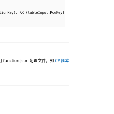
tionKey}, RK={tableInput.RowKey}, Text={tableInput.Text}"
unction.json 配置文件，如
C# 脚本