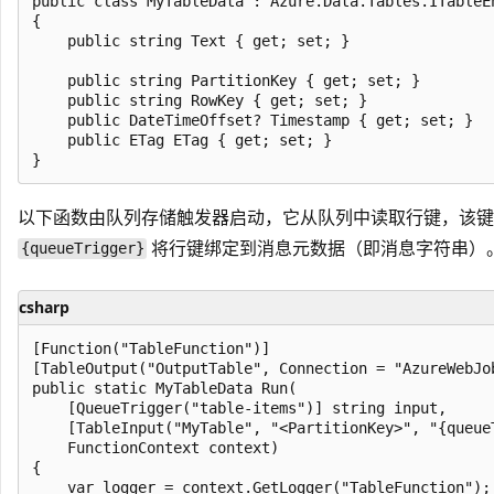
public class MyTableData : Azure.Data.Tables.ITableEn
{

    public string Text { get; set; }

    public string PartitionKey { get; set; }

    public string RowKey { get; set; }

    public DateTimeOffset? Timestamp { get; set; }

    public ETag ETag { get; set; }

以下函数由队列存储触发器启动，它从队列中读取行键，该键
将行键绑定到消息元数据（即消息字符串）
{queueTrigger}
csharp
[Function("TableFunction")]

[TableOutput("OutputTable", Connection = "AzureWebJob
public static MyTableData Run(

    [QueueTrigger("table-items")] string input,

    [TableInput("MyTable", "<PartitionKey>", "{queue
    FunctionContext context)

{

    var logger = context.GetLogger("TableFunction");
