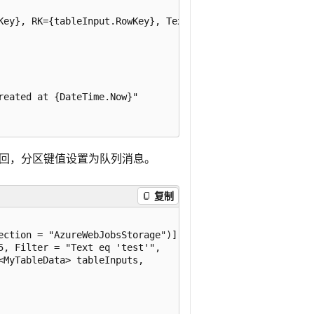
Key}, RK={tableInput.RowKey}, Text={tableInput.Text}");

eated at {DateTime.Now}"

回，分区键值设置为队列消息。
复制
ection = "AzureWebJobsStorage")] string partition,

, Filter = "Text eq 'test'", 

MyTableData> tableInputs,
