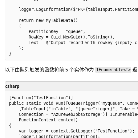
    logger.LogInformation($"PK={tableInput.Partition
    return new MyTableData()

    {

        PartitionKey = "queue",

        RowKey = Guid.NewGuid().ToString(),

        Text = $"Output record with rowkey {input} cr
    };

以下由队列触发的函数将前 5 个实体作为
返
IEnumerable<T>
csharp
[Function("TestFunction")]

public static void Run([QueueTrigger("myqueue", Conn
    [TableInput("inTable", "{queueTrigger}", Take = 5
    Connection = "AzureWebJobsStorage")] IEnumerable<
    FunctionContext context)

{

    var logger = context.GetLogger("TestFunction");

    logger.LogInformation(partition);
