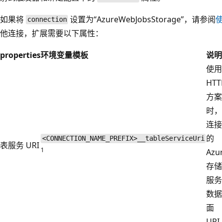
如果将
设置为“AzureWebJobsStorage”，请参阅
connection
他连接，扩展需要以下属性：
properties
环境变量模板
说明
使用
HTT
方案
时，
连接
的
<CONNECTION_NAME_PREFIX>__tableServiceUri
表服务 URI
1
Azu
存储
服务
数据
面
UR