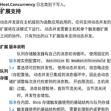
Host.Concurrency
日志类别下写入。
扩展支持
动态并发是在主机级别为函数应用启用的，任何支持动态并发的
扩展将在该模式下运行。 动态并发需要主机和单个触发器扩展
之间的协作。 只有列出的以下扩展版本支持动态并发。
扩展
版本
说明
队列存储触发器有自己的消息轮询循环。 使用固定的
版本
按实例配置时，
和
配
BatchSize
NewBatchThreshold
5.x
置选项可控制并发性。 使用动态并发时，将忽略这些
队列
（存
配置值。 动态并发已集成到消息循环中，因此会动态
存储
储扩
调整每次迭代检索到的消息数。 开启限流后，主机将
展）
过载。 消息处理暂停，直到节流关闭。 当节流关闭
时，并发性会增加。
版本
在内部，Blob 存储触发器使用的基础结构与队列存储
5.x
触发器使用的基础结构相同。 需要处理新的或更新的