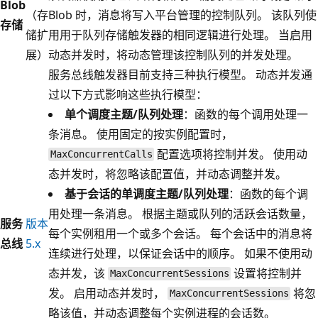
Blob
（存
Blob 时，消息将写入平台管理的控制队列。 该队列使
存储
储扩
用用于队列存储触发器的相同逻辑进行处理。 当启用
展）
动态并发时，将动态管理该控制队列的并发处理。
服务总线触发器目前支持三种执行模型。 动态并发通
过以下方式影响这些执行模型：
单个调度主题/队列处理
：函数的每个调用处理一
条消息。 使用固定的按实例配置时，
配置选项将控制并发。 使用动
MaxConcurrentCalls
态并发时，将忽略该配置值，并动态调整并发。
基于会话的单调度主题/队列处理
：函数的每个调
用处理一条消息。 根据主题或队列的活跃会话数量，
服务
版本
每个实例租用一个或多个会话。 每个会话中的消息将
总线
5.x
连续进行处理，以保证会话中的顺序。 如果不使用动
态并发，该
设置将控制并
MaxConcurrentSessions
发。 启用动态并发时，
将忽
MaxConcurrentSessions
略该值，并动态调整每个实例进程的会话数。