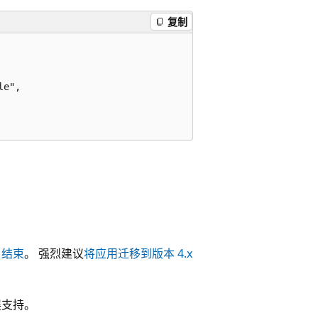
复制
e",

 日结束
。 强烈建议
将应用迁移到版本 4.x
扩展支持。