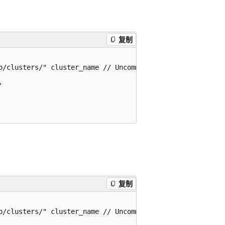
复制
o/clusters/" cluster_name // Uncomment to get the cluster


复制
o/clusters/" cluster_name // Uncomment to get the cluster