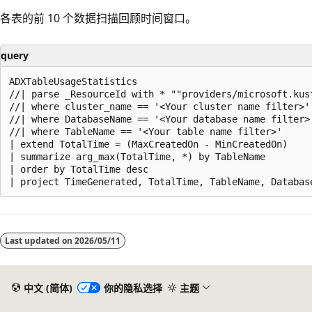
各表的前 10 个数据扫描回顾时间窗口。
query
ADXTableUsageStatistics

//| parse _ResourceId with * ""providers/microsoft.kus
//| where cluster_name == '<Your cluster name filter>'

//| where DatabaseName == '<Your database name filter>'
//| where TableName == '<Your table name filter>'

| extend TotalTime = (MaxCreatedOn - MinCreatedOn)

| summarize arg_max(TotalTime, *) by TableName

| order by TotalTime desc

阅
读
Last updated on
2026/05/11
模
式
已
中文 (简体)
你的隐私选择
主题
禁