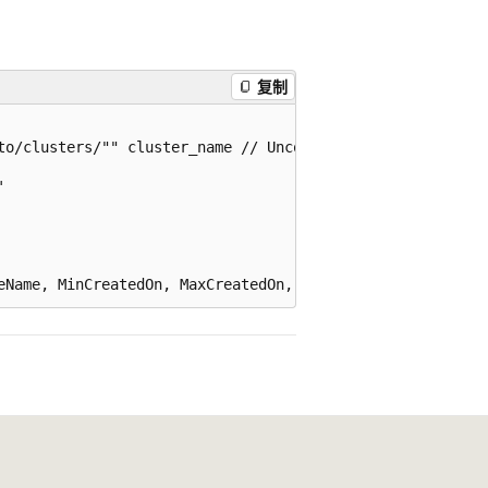
复制
to/clusters/"" cluster_name // Uncomment to get the clust

