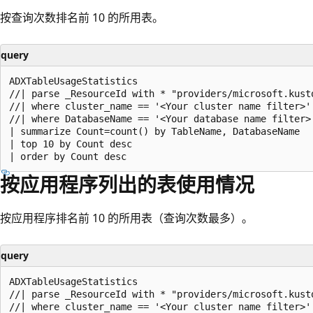
按查询次数排名前 10 的所用表。
query
ADXTableUsageStatistics

//| parse _ResourceId with * "providers/microsoft.kust
//| where cluster_name == '<Your cluster name filter>'

//| where DatabaseName == '<Your database name filter>'
| summarize Count=count() by TableName, DatabaseName

| top 10 by Count desc

按应用程序列出的表使用情况
按应用程序排名前 10 的所用表（查询次数最多）。
query
ADXTableUsageStatistics

//| parse _ResourceId with * "providers/microsoft.kust
//| where cluster_name == '<Your cluster name filter>'
