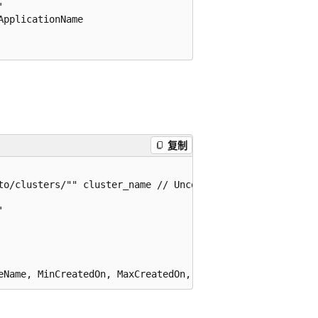


pplicationName

复制
to/clusters/"" cluster_name // Uncomment to get the clust

