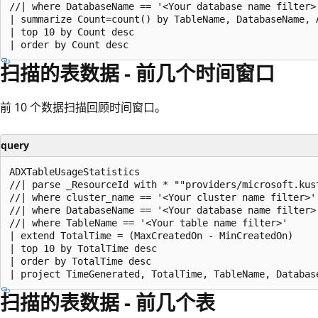
//| where DatabaseName == '<Your database name filter>'
| summarize Count=count() by TableName, DatabaseName, A
| top 10 by Count desc

扫描的表数据 - 前几个时间窗口
前 10 个数据扫描回顾时间窗口。
query
ADXTableUsageStatistics

//| parse _ResourceId with * ""providers/microsoft.kus
//| where cluster_name == '<Your cluster name filter>'

//| where DatabaseName == '<Your database name filter>'
//| where TableName == '<Your table name filter>'

| extend TotalTime = (MaxCreatedOn - MinCreatedOn)

| top 10 by TotalTime desc

| order by TotalTime desc

扫描的表数据 - 前几个表