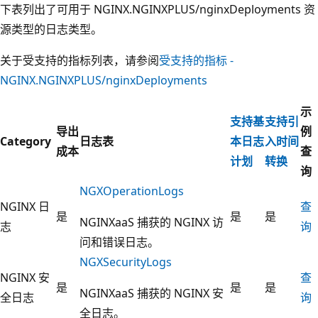
下表列出了可用于 NGINX.NGINXPLUS/nginxDeployments 资
源类型的日志类型。
关于受支持的指标列表，请参阅
受支持的指标 -
NGINX.NGINXPLUS/nginxDeployments
示
支持基
支持引
导出
例
Category
日志表
本日志
入时间
成本
查
计划
转换
询
NGXOperationLogs
NGINX 日
查
是
是
是
NGINXaaS 捕获的 NGINX 访
志
询
问和错误日志。
NGXSecurityLogs
NGINX 安
查
是
是
是
NGINXaaS 捕获的 NGINX 安
全日志
询
全日志。