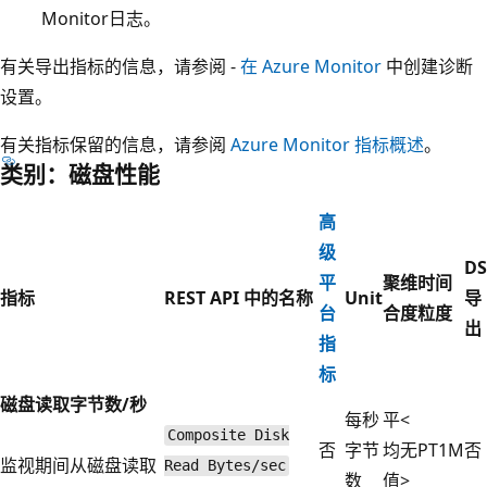
Monitor日志。
有关导出指标的信息，请参阅 -
在 Azure Monitor
中创建诊断
设置。
有关指标保留的信息，请参阅
Azure Monitor 指标概述
。
类别：磁盘性能
高
级
DS
平
聚
维
时间
指标
REST API 中的名称
Unit
导
台
合
度
粒度
出
指
标
磁盘读取字节数/秒
每秒
平
<
Composite Disk
否
字节
均
无
PT1M
否
监视期间从磁盘读取
Read Bytes/sec
数
值
>