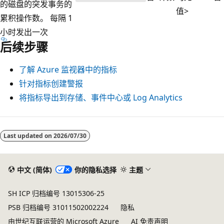
的磁盘的突发事务的
值
>
累积操作数。 每隔 1
小时发出一次
后续步骤
了解 Azure 监视器中的指标
针对指标创建警报
将指标导出到存储、事件中心或 Log Analytics
阅
读
Last updated on
2026/07/30
模
式
中文 (简体)
你的隐私选择
主题
已
禁
SH ICP 归档编号 13015306-25
用
PSB 归档编号 31011502002224
隐私
由世纪互联运营的 Microsoft Azure
AI 免责声明