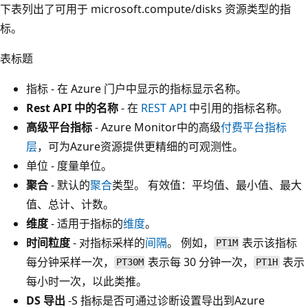
下表列出了可用于 microsoft.compute/disks 资源类型的指
标。
表标题
指标 - 在 Azure 门户中显示的指标显示名称。
Rest API 中的名称
- 在
REST API
中引用的指标名称。
高级平台指标
- Azure Monitor中的高级
付费平台指标
层
，可为Azure资源提供更精细的可观测性。
单位 - 度量单位。
聚合
- 默认的
聚合
类型。 有效值：平均值、最小值、最大
值、总计、计数。
维度
- 适用于指标的
维度
。
时间粒度
- 对指标采样的
间隔
。 例如，
表示该指标
PT1M
每分钟采样一次，
表示每 30 分钟一次，
表示
PT30M
PT1H
每小时一次，以此类推。
DS 导出
-S 指标是否可通过诊断设置导出到Azure