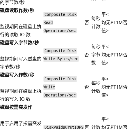
的字节数/秒
磁盘读取作数/秒
平
<
Composite Disk
每秒
否
均
无
PT1M
否
Read
监视期间在磁盘上执
计数
值
>
Operations/sec
行的读取 IO 数
磁盘写入字节数/秒
每秒
平
<
Composite Disk
否
字节
均
无
PT1M
否
监视期间写入磁盘的
Write Bytes/sec
数
值
>
字节数/秒
磁盘写入作数/秒
平
<
Composite Disk
每秒
否
均
无
PT1M
否
Write
监视期间在磁盘上执
计数
值
>
Operations/sec
行的写入 IO 数
磁盘按需突发作
平
<
用于启用了按需突发
否
计数
均
无
PT1M
否
DiskPaidBurstIOPS