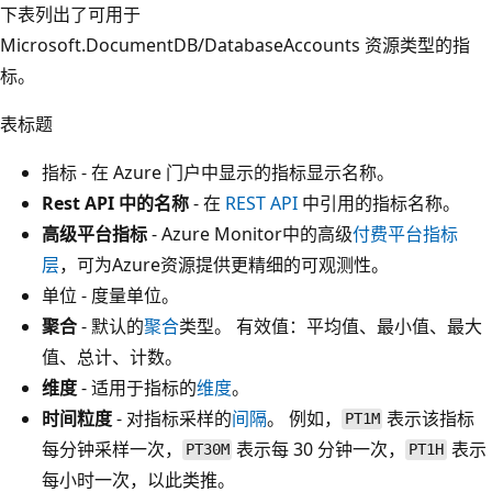
下表列出了可用于
Microsoft.DocumentDB/DatabaseAccounts 资源类型的指
标。
表标题
指标 - 在 Azure 门户中显示的指标显示名称。
Rest API 中的名称
- 在
REST API
中引用的指标名称。
高级平台指标
- Azure Monitor中的高级
付费平台指标
层
，可为Azure资源提供更精细的可观测性。
单位 - 度量单位。
聚合
- 默认的
聚合
类型。 有效值：平均值、最小值、最大
值、总计、计数。
维度
- 适用于指标的
维度
。
时间粒度
- 对指标采样的
间隔
。 例如，
表示该指标
PT1M
每分钟采样一次，
表示每 30 分钟一次，
表示
PT30M
PT1H
每小时一次，以此类推。