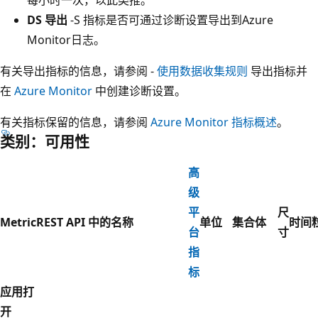
DS 导出
-S 指标是否可通过诊断设置导出到Azure
Monitor日志。
有关导出指标的信息，请参阅 -
使用数据收集规则
导出指标并
在
Azure Monitor
中创建诊断设置。
有关指标保留的信息，请参阅
Azure Monitor 指标概述
。
类别：可用性
高
级
平
尺
Metric
REST API 中的名称
单位
集合体
时间
台
寸
指
标
应用打
开