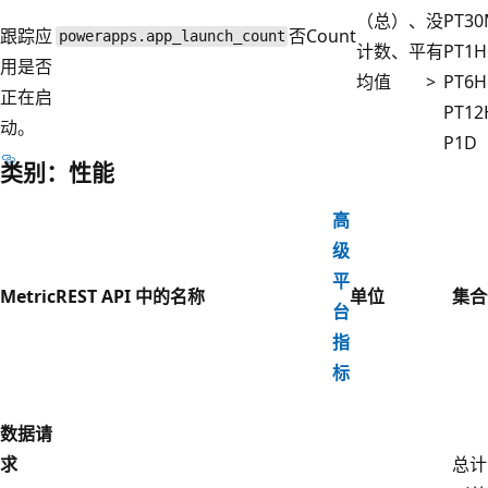
（总）、
没
PT3
跟踪应
否
Count
powerapps.app_launch_count
计数、平
有
PT1
用是否
均值
>
PT6
正在启
PT1
动。
P1D
类别：性能
高
级
平
Metric
REST API 中的名称
单位
集合
台
指
标
数据请
求
总计