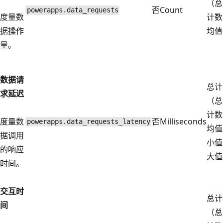
（总
否
Count
powerapps.data_requests
度量数
计数
据操作
均值
量。
数据请
总计
求延迟
（总
计数
度量数
否
Milliseconds
powerapps.data_requests_latency
均值
据调用
小值
的响应
大值
时间。
交互时
总计
间
（总