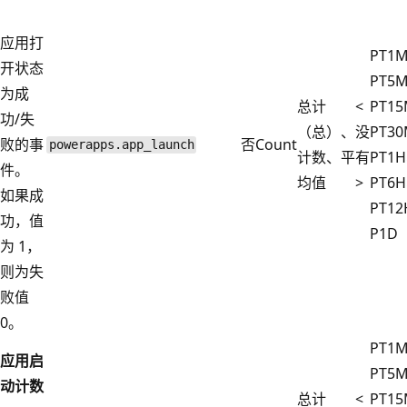
应用打
PT1
开状态
PT5
为成
总计
<
PT1
功/失
（总）、
没
PT3
败的事
否
Count
powerapps.app_launch
计数、平
有
PT1
件。
均值
>
PT6
如果成
PT1
功，值
P1D
为 1，
则为失
败值
0。
PT1
应用启
PT5
动计数
总计
<
PT1