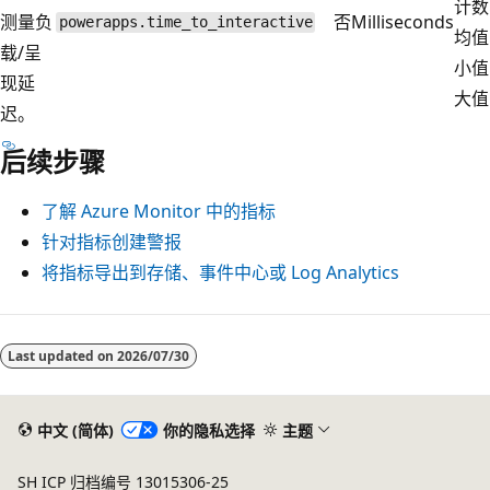
计数
测量负
否
Milliseconds
powerapps.time_to_interactive
均值
载/呈
小值
现延
大值
迟。
后续步骤
了解 Azure Monitor 中的指标
针对指标创建警报
将指标导出到存储、事件中心或 Log Analytics
阅
读
Last updated on
2026/07/30
模
式
中文 (简体)
你的隐私选择
主题
已
禁
SH ICP 归档编号 13015306-25