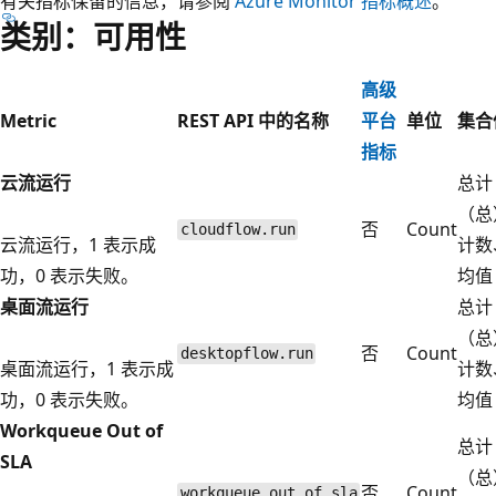
有关指标保留的信息，请参阅
Azure Monitor 指标概述
。
类别：可用性
高级
Metric
REST API 中的名称
平台
单位
集合
指标
云流运行
总计
（总
否
Count
cloudflow.run
云流运行，1 表示成
计数
功，0 表示失败。
均值
桌面流运行
总计
（总
否
Count
desktopflow.run
桌面流运行，1 表示成
计数
功，0 表示失败。
均值
Workqueue Out of
总计
SLA
（总
否
Count
workqueue.out_of_sla