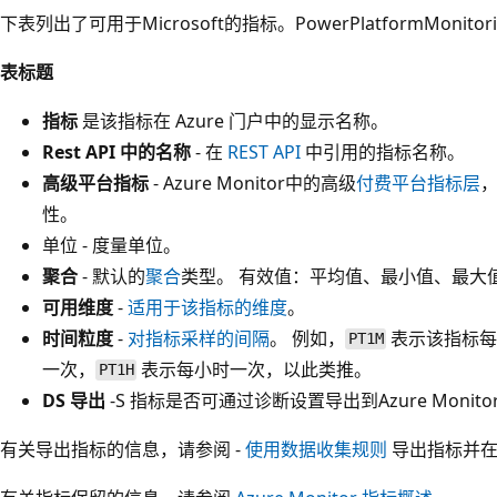
下表列出了可用于Microsoft的指标。PowerPlatformMonitori
表标题
指标
是该指标在 Azure 门户中的显示名称。
Rest API 中的名称
- 在
REST API
中引用的指标名称。
高级平台指标
- Azure Monitor中的高级
付费平台指标层
，
性。
单位 - 度量单位。
聚合
- 默认的
聚合
类型。 有效值：平均值、最小值、最大
可用维度
-
适用于该指标的维度
。
时间粒度
-
对指标采样的间隔
。 例如，
表示该指标每
PT1M
一次，
表示每小时一次，以此类推。
PT1H
DS 导出
-S 指标是否可通过诊断设置导出到Azure Monit
有关导出指标的信息，请参阅 -
使用数据收集规则
导出指标并