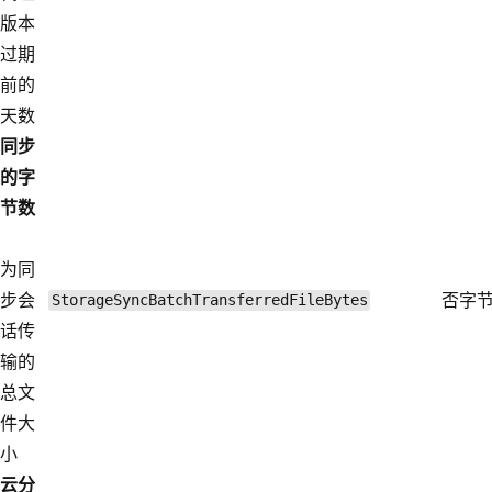
版本
过期
前的
天数
同步
的字
节数
为同
步会
否
字
StorageSyncBatchTransferredFileBytes
话传
输的
总文
件大
小
云分