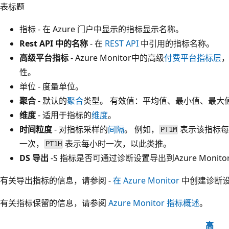
表标题
指标 - 在 Azure 门户中显示的指标显示名称。
Rest API 中的名称
- 在
REST API
中引用的指标名称。
高级平台指标
- Azure Monitor中的高级
付费平台指标层
，
性。
单位 - 度量单位。
聚合
- 默认的
聚合
类型。 有效值：平均值、最小值、最大
维度
- 适用于指标的
维度
。
时间粒度
- 对指标采样的
间隔
。 例如，
表示该指标每
PT1M
一次，
表示每小时一次，以此类推。
PT1H
DS 导出
-S 指标是否可通过诊断设置导出到Azure Monit
有关导出指标的信息，请参阅 -
在 Azure Monitor
中创建诊断
有关指标保留的信息，请参阅
Azure Monitor 指标概述
。
高