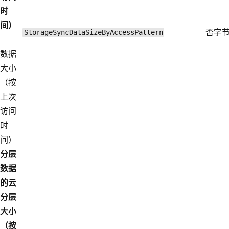
时
间）
否
字
StorageSyncDataSizeByAccessPattern
数据
大小
（按
上次
访问
时
间）
分层
数据
的云
分层
大小
（按