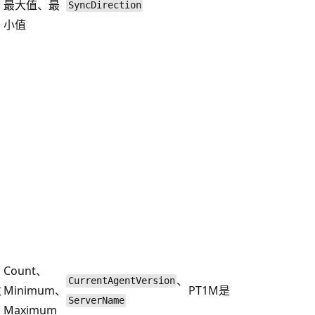
最大值、最
SyncDirection
小值
Count、
、
CurrentAgentVersion
数
Minimum、
PT1M
是
ServerName
Maximum