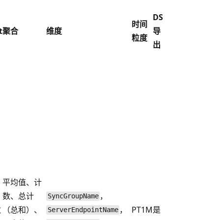
DS
时间
t
聚合
维度
导
粒度
出
平均值、计
数、总计
，
SyncGroupName
数
（总和）、
，
PT1M
是
ServerEndpointName