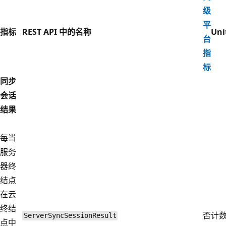
级
平
指标
REST API 中的名称
Uni
台
指
标
同步
会话
结果
每当
服务
器终
结点
在云
终结
否
计
ServerSyncSessionResult
点中