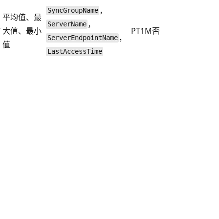
，
SyncGroupName
平均值、最
，
ServerName
节
大值、最小
PT1M
否
，
ServerEndpointName
值
LastAccessTime