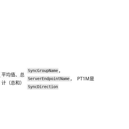
，
SyncGroupName
平均值、总
节
，
PT1M
是
ServerEndpointName
计（总和）
SyncDirection