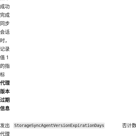
成功
完成
同步
会话
时，
记录
值 1
的指
标
代理
版本
过期
信息
发出
否
计
StorageSyncAgentVersionExpirationDays
代理