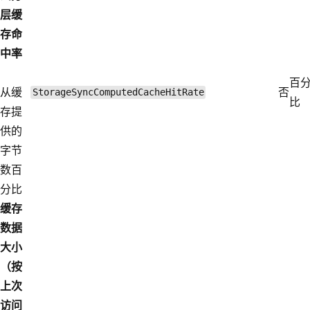
层缓
存命
中率
百
从缓
否
StorageSyncComputedCacheHitRate
比
存提
供的
字节
数百
分比
缓存
数据
大小
（按
上次
访问