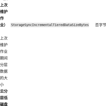
上次
维护
作
业）
否
字
StorageSyncIncrementalTieredDataSizeBytes
上次
维护
作业
期间
分层
数据
的大
小
云分
层低
磁盘