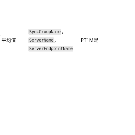
，
SyncGroupName
分
平均值
，
PT1M
是
ServerName
ServerEndpointName