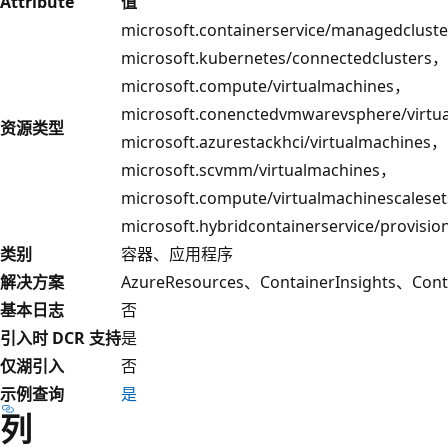
Attribute
值
microsoft.containerservice/managedclust
microsoft.kubernetes/connectedclusters，
microsoft.compute/virtualmachines，
microsoft.conenctedvmwarevsphere/virt
资源类型
microsoft.azurestackhci/virtualmachines，
microsoft.scvmm/virtualmachines，
microsoft.compute/virtualmachinescalese
microsoft.hybridcontainerservice/provisio
类别
容器、应用程序
解决方案
AzureResources、ContainerInsights、Cont
基本日志
否
引入时 DCR 支持
是
仅湖引入
否
示例查询
是
列