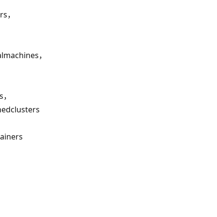
ers，
ualmachines，
ts，
nedclusters
ainers