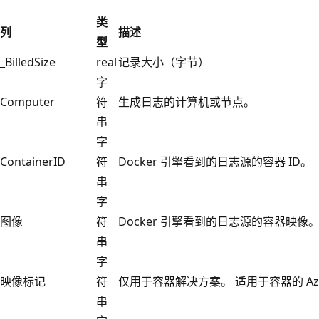
类
列
描述
型
_BilledSize
real
记录大小（字节）
字
Computer
符
生成日志的计算机或节点。
串
字
ContainerID
符
Docker 引擎看到的日志源的容器 ID。
串
字
图像
符
Docker 引擎看到的日志源的容器映像
串
字
映像标记
符
仅用于容器解决方案。 适用于容器的 Azure 
串