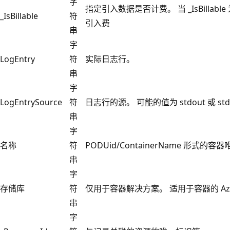
字
指定引入数据是否计费。 当 _IsBillable
_IsBillable
符
引入费
串
字
LogEntry
符
实际日志行。
串
字
LogEntrySource
符
日志行的源。 可能的值为 stdout 或 std
串
字
名称
符
PODUid/ContainerName 形式的
串
字
存储库
符
仅用于容器解决方案。 适用于容器的 Azure 
串
字