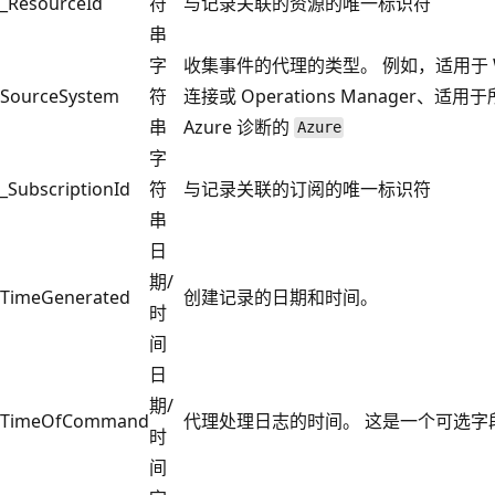
_ResourceId
符
与记录关联的资源的唯一标识符
串
字
收集事件的代理的类型。 例如，适用于 W
SourceSystem
符
连接或 Operations Manager、适用于
串
Azure 诊断的
Azure
字
_SubscriptionId
符
与记录关联的订阅的唯一标识符
串
日
期/
TimeGenerated
创建记录的日期和时间。
时
间
日
期/
TimeOfCommand
代理处理日志的时间。 这是一个可选字
时
间