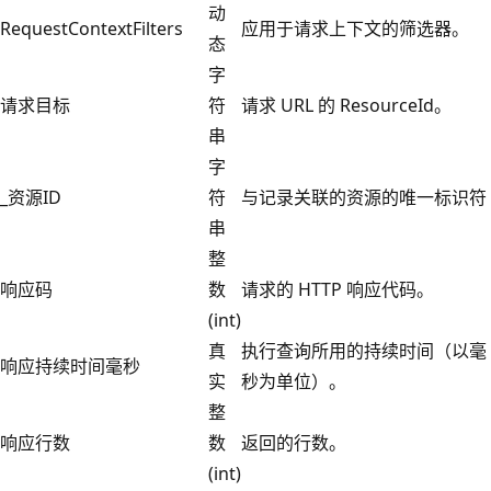
动
RequestContextFilters
应用于请求上下文的筛选器。
态
字
请求目标
符
请求 URL 的 ResourceId。
串
字
_资源ID
符
与记录关联的资源的唯一标识符
串
整
响应码
数
请求的 HTTP 响应代码。
(int)
真
执行查询所用的持续时间（以毫
响应持续时间毫秒
实
秒为单位）。
整
响应行数
数
返回的行数。
(int)