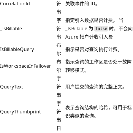
CorrelationId
符
关联事件的 ID。
串
字
指定引入数据是否计费。 当
_IsBillable
符
_IsBillable 为
时，不会向
false
串
Azure 帐户计收引入费
布
IsBillableQuery
指示是否对查询执行计费。
尔
布
指示查询的工作区是否处于故障
IsWorkspaceInFailover
尔
转移模式。
字
QueryText
符
用户提交的查询的完整正文。
串
字
表示查询结构的哈希，可用于标
QueryThumbprint
符
识类似的查询。
串
日