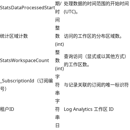
期/
处理数据的时间范围的开始时间
StatsDataProcessedStart
时
(UTC)。
间
整
统计区域计数
数
访问的工作区的分布区域数。
(int)
整
查询访问（显式或以其他方式）
StatsWorkspaceCount
数
的工作区数。
(int)
字
_SubscriptionId（订阅编
符
与记录关联的订阅的唯一标识符
号）
串
字
租户ID
符
Log Analytics 工作区 ID
串
日