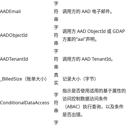
字
AADEmail
符
调用方的 AAD 电子邮件。
串
字
调用方 AAD ObjectId 或 GDAP
AADObjectId
符
方案的“aai”声明。
串
字
AADTenantId
符
调用方的 AAD TenantId。
串
真
_BilledSize（账单大小）
记录大小（字节）
实
指示是否使用适用的基于属性的
字
访问控制数据访问条件
ConditionalDataAccess
符
（ABAC）执行查询，以及条件
串
是否出错。
字