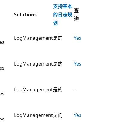
支持基本
查
Solutions
的日志规
询
划
LogManagement
是的
Yes
es
LogManagement
是的
Yes
es
LogManagement
是的
-
es
LogManagement
是的
Yes
es