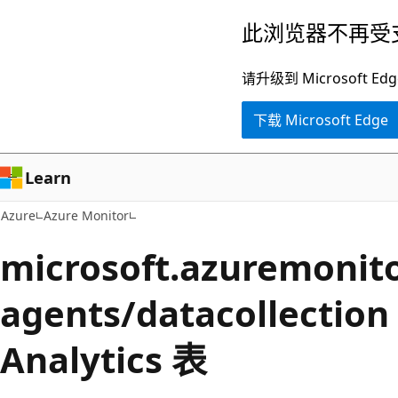
跳
此浏览器不再受
至
主
请升级到 Microsof
要
下载 Microsoft Edge
内
容
Learn
Azure
Azure Monitor
microsoft.azuremonito
agents/datacollection
Analytics 表