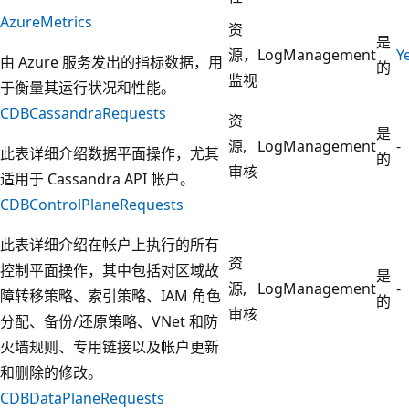
AzureMetrics
资
是
源，
LogManagement
Y
由 Azure 服务发出的指标数据，用
的
监视
于衡量其运行状况和性能。
CDBCassandraRequests
资
是
源,
LogManagement
-
此表详细介绍数据平面操作，尤其
的
审核
适用于 Cassandra API 帐户。
CDBControlPlaneRequests
此表详细介绍在帐户上执行的所有
资
控制平面操作，其中包括对区域故
是
源,
LogManagement
-
障转移策略、索引策略、IAM 角色
的
审核
分配、备份/还原策略、VNet 和防
火墙规则、专用链接以及帐户更新
和删除的修改。
CDBDataPlaneRequests