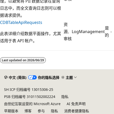
理，以避免将 PII 数据记录在查询
日志中，而全文查询日志则可以根
据请求提供。
CDBTableApiRequests
资
是
源,
LogManagement
-
此表详细介绍数据平面操作，尤其
的
审核
适用于表 API 帐户。
阅
读
Last updated on
2026/06/29
模
式
已
中文 (简体)
你的隐私选择
主题
禁
SH ICP 归档编号 13015306-25
用
PSB 归档编号 31011502002224
隐私
由世纪互联运营的 Microsoft Azure
AI 免责声明
早期版本
博客
参与
隐私
消费者健康隐私