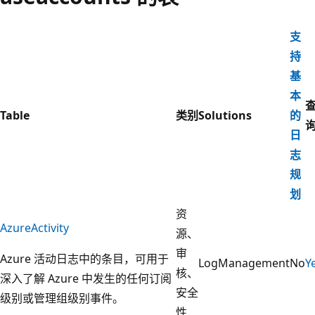
支
持
基
本
Table
类别
Solutions
的
日
志
规
划
资
AzureActivity
源、
审
Azure 活动日志中的条目，可用于
LogManagement
No
Y
核、
深入了解 Azure 中发生的任何订阅
安全
级别或管理组级别事件。
性