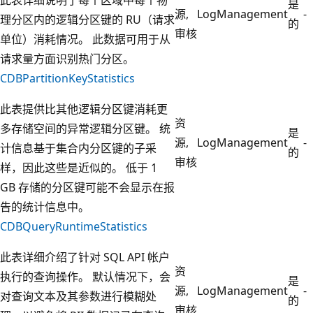
是
源,
LogManagement
-
理分区内的逻辑分区键的 RU（请求
的
审核
单位）消耗情况。 此数据可用于从
请求量方面识别热门分区。
CDBPartitionKeyStatistics
此表提供比其他逻辑分区键消耗更
资
多存储空间的异常逻辑分区键。 统
是
源,
LogManagement
-
计信息基于集合内分区键的子采
的
审核
样，因此这些是近似的。 低于 1
GB 存储的分区键可能不会显示在报
告的统计信息中。
CDBQueryRuntimeStatistics
此表详细介绍了针对 SQL API 帐户
资
执行的查询操作。 默认情况下，会
是
源,
LogManagement
-
对查询文本及其参数进行模糊处
的
审核