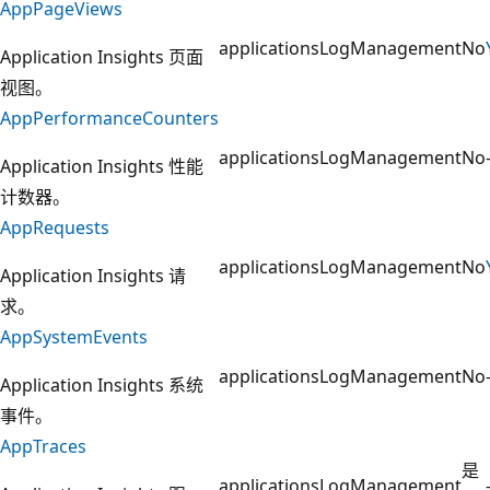
AppPageViews
applications
LogManagement
No
Application Insights 页面
视图。
AppPerformanceCounters
applications
LogManagement
No
Application Insights 性能
计数器。
AppRequests
applications
LogManagement
No
Application Insights 请
求。
AppSystemEvents
applications
LogManagement
No
Application Insights 系统
事件。
AppTraces
是
applications
LogManagement