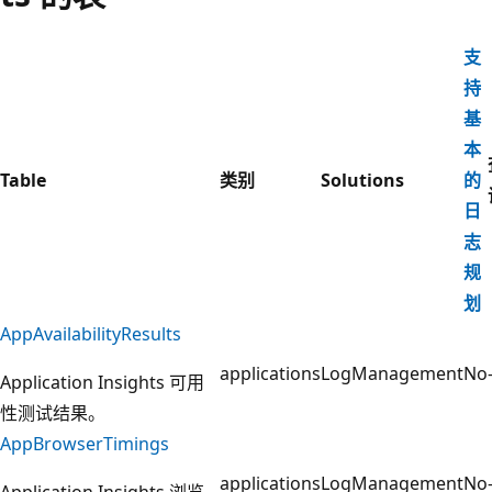
支
持
基
本
Table
类别
Solutions
的
日
志
规
划
AppAvailabilityResults
applications
LogManagement
No
Application Insights 可用
性测试结果。
AppBrowserTimings
applications
LogManagement
No
Application Insights 浏览