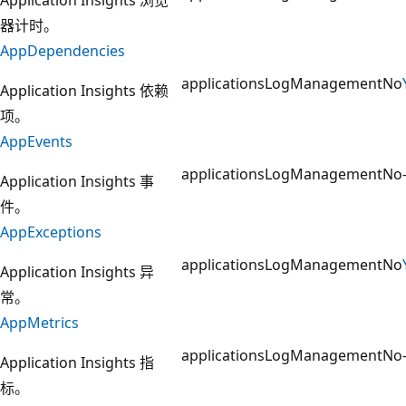
器计时。
AppDependencies
applications
LogManagement
No
Application Insights 依赖
项。
AppEvents
applications
LogManagement
No
Application Insights 事
件。
AppExceptions
applications
LogManagement
No
Application Insights 异
常。
AppMetrics
applications
LogManagement
No
Application Insights 指
标。