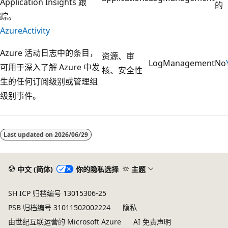
Application Insights 跟
的
踪。
AzureActivity
Azure 活动日志中的条目，
资源、审
LogManagement
No
可用于深入了解 Azure 中发
核、安全性
生的任何订阅级别或管理组
级别事件。
阅
读
Last updated on
2026/06/29
模
式
已
中文 (简体)
你的隐私选择
主题
禁
SH ICP 归档编号 13015306-25
用
PSB 归档编号 31011502002224
隐私
由世纪互联运营的 Microsoft Azure
AI 免责声明