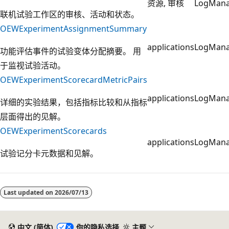
资源, 审核
LogMan
联机试验工作区的审核、活动和状态。
OEWExperimentAssignmentSummary
applications
LogMan
功能评估事件的试验变体分配摘要。 用
于监视试验活动。
OEWExperimentScorecardMetricPairs
applications
LogMan
详细的实验结果，包括指标比较和从指标
层面得出的见解。
OEWExperimentScorecards
applications
LogMan
试验记分卡元数据和见解。
阅
读
Last updated on
2026/07/13
模
式
已
中文 (简体)
你的隐私选择
主题