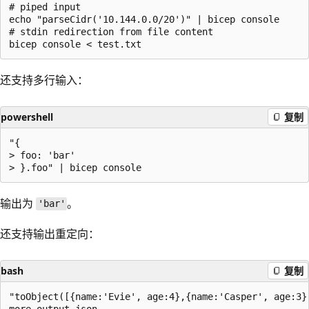
# piped input

echo "parseCidr('10.144.0.0/20')" | bicep console

# stdin redirection from file content

还支持多行输入：
powershell
复制
"{

> foo: 'bar'

输出为
。
'bar'
还支持输出重定向：
bash
复制
"toObject([{name:'Evie', age:4},{name:'Casper', age:3}