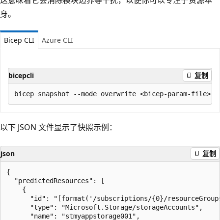
身。
Bicep CLI
Azure CLI
bicepcli
复制
以下 JSON 文件显示了快照示例：
json
复制
{

  "predictedResources": [

    {

      "id": "[format('/subscriptions/{0}/resourceGroup
      "type": "Microsoft.Storage/storageAccounts",

      "name": "stmyappstorage001",
