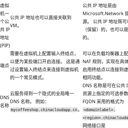
虚拟
公共 IP 地址是由
机一
Microsoft.Networ
公共 IP 地址也可以直接关联到
个公
源。 公共 IP 地址既
VM。
共 IP
（保留）的，也可以
地址
的。
(PIP)
需要在虚拟机上配置输入终结点，
可以在负载均衡器上
以便为某些端口开启连接。 这是通
NAT 规则，实现在具
端点
过设置输入终结点来连接到虚拟机
启用终结点以连接到
的一个常见模式。
相同功能。
DNS 名称是可在公共 I
云服务得到一个隐式的全局唯一
资源上指定的可选参
DNS
DNS 名称。 例如：
FQDN 采用的格式为
名称
。
mycoffeeshop.chinacloudapp.cn
<domainlabel>.
<region>.chinacloud
网络接口是