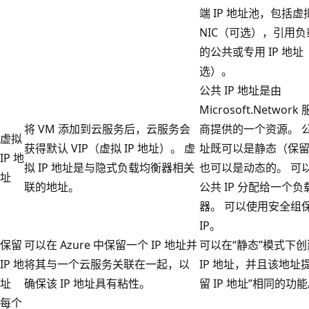
端 IP 地址池，包括
NIC（可选），引用
的公共或专用 IP 地址
选）。
公共 IP 地址是由
Microsoft.Networ
将 VM 添加到云服务后，云服务会
商提供的一个资源。 公共
虚拟
获得默认 VIP（虚拟 IP 地址）。 虚
址既可以是静态（保
IP 地
拟 IP 地址是与隐式负载均衡器相关
也可以是动态的。 可
址
联的地址。
公共 IP 分配给一个
器。 可以使用安全组
IP。
保留
可以在 Azure 中保留一个 IP 地址并
可以在“静态”模式下
IP 地
将其与一个云服务关联在一起，以
IP 地址，并且该地址
址
确保该 IP 地址具有粘性。
留 IP 地址”相同的功
每个