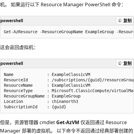
机。 如果运行以下 Resource Manager PowerShell 命令：
powershell
复制
这会返回虚拟机：
powershell
复制
Name              : ExampleClassicVM

ResourceId        : /subscriptions/{guid}/resourceGrou
ResourceName      : ExampleClassicVM

ResourceType      : Microsoft.ClassicCompute/virtualMac
ResourceGroupName : ExampleGroup

Location          : chinanorth3

但是，资源管理器 cmdlet
Get-AzVM
仅返回通过 Resource
Manager 部署的虚拟机。 以下命令不返回通过经典部署创建的