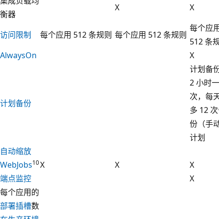
集成负载均
X
X
衡器
每个应
访问限制
每个应用 512 条规则
每个应用 512 条规则
512 条
AlwaysOn
X
计划备
2 小时
次，每
计划备份
多 12 
份（手动
计划
自动缩放
10
WebJobs
X
X
X
端点监控
X
每个应用的
部署插槽
数