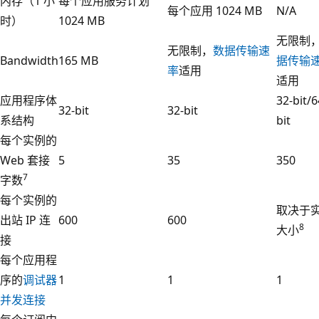
内存（1 小
每个应用服务计划
每个应用 1024 MB
N/A
时）
1024 MB
无限制
无限制，
数据传输速
Bandwidth
165 MB
据传输
率
适用
适用
应用程序体
32-bit/6
32-bit
32-bit
系结构
bit
每个实例的
Web 套接
5
35
350
7
字数
每个实例的
取决于
出站 IP 连
600
600
8
大小
接
每个应用程
序的
调试器
1
1
1
并发连接