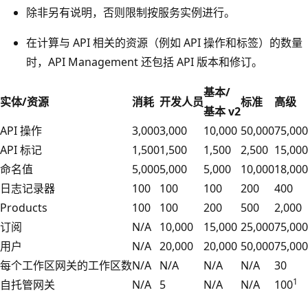
除非另有说明，否则限制按服务实例进行。
在计算与 API 相关的资源（例如 API 操作和标签）的数量
时，API Management 还包括 API 版本和修订。
基本/
实体/资源
消耗
开发人员
标准
高级
基本 v2
API 操作
3,000
3,000
10,000
50,000
75,000
API 标记
1,500
1,500
1,500
2,500
15,000
命名值
5,000
5,000
5,000
10,000
18,000
日志记录器
100
100
100
200
400
Products
100
100
200
500
2,000
订阅
N/A
10,000
15,000
25,000
75,000
用户
N/A
20,000
20,000
50,000
75,000
每个工作区网关的工作区数
N/A
N/A
N/A
N/A
30
1
自托管网关
N/A
5
N/A
N/A
100