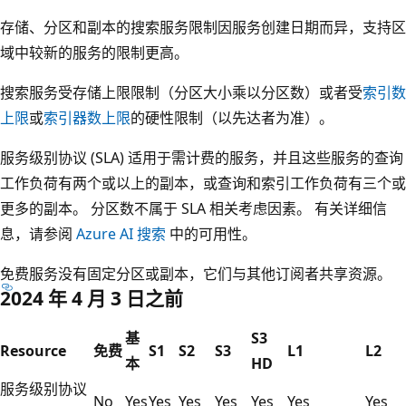
存储、分区和副本的搜索服务限制因服务创建日期而异，支持区
域中较新的服务的限制更高。
搜索服务受存储上限限制（分区大小乘以分区数）或者受
索引数
上限
或
索引器数上限
的硬性限制（以先达者为准）。
服务级别协议 (SLA) 适用于需计费的服务，并且这些服务的查询
工作负荷有两个或以上的副本，或查询和索引工作负荷有三个或
更多的副本。 分区数不属于 SLA 相关考虑因素。 有关详细信
息，请参阅
Azure AI 搜索
中的可用性。
免费服务没有固定分区或副本，它们与其他订阅者共享资源。
2024 年 4 月 3 日之前
基
S3
Resource
免费
S1
S2
S3
L1
L2
本
HD
服务级别协议
No
Yes
Yes
Yes
Yes
Yes
Yes
Yes