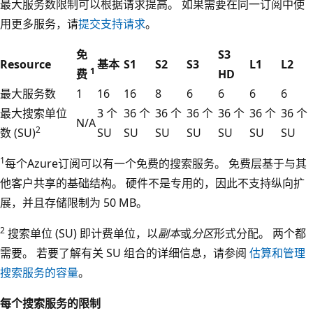
最大服务数限制可以根据请求提高。 如果需要在同一订阅中使
用更多服务，请
提交支持请求
。
免
S3
Resource
基本
S1
S2
S3
L1
L2
1
费
HD
最大服务数
1
16
16
8
6
6
6
6
最大搜索单位
3 个
36 个
36 个
36 个
36 个
36 个
36 个
N/A
2
数 (SU)
SU
SU
SU
SU
SU
SU
SU
1
每个Azure订阅可以有一个免费的搜索服务。 免费层基于与其
他客户共享的基础结构。 硬件不是专用的，因此不支持纵向扩
展，并且存储限制为 50 MB。
2
搜索单位 (SU) 即计费单位，以
副本
或
分区
形式分配。 两个都
需要。 若要了解有关 SU 组合的详细信息，请参阅
估算和管理
搜索服务的容量
。
每个搜索服务的限制