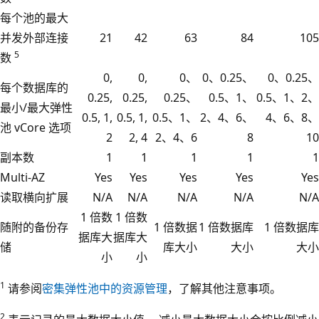
每个池的最大
并发外部连接
21
42
63
84
105
5
数
0,
0,
0、
0、0.25、
0、0.25、
每个数据库的
0.25,
0.25,
0.25、
0.5、1、
0.5、1、2、
最小/最大弹性
0.5, 1,
0.5, 1,
0.5、1、
2、4、6、
4、6、8、
池 vCore 选项
2
2, 4
2、4、6
8
10
副本数
1
1
1
1
1
Multi-AZ
Yes
Yes
Yes
Yes
Yes
读取横向扩展
N/A
N/A
N/A
N/A
N/A
1 倍数
1 倍数
随附的备份存
1 倍数据
1 倍数据库
1 倍数据库
据库大
据库大
储
库大小
大小
大小
小
小
1
请参阅
密集弹性池中的资源管理
，了解其他注意事项。
2