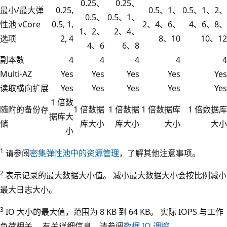
0.25、
0.25、
最小/最大弹
0.25,
0.5、1、
0.5、1、2、
0.5、
0.5、1、
性池 vCore
0.5, 1,
2、4、6、
4、6、8、
1、2、
2、4、
选项
2, 4
8、10
10、12
4、6
6、8
副本数
4
4
4
4
4
Multi-AZ
Yes
Yes
Yes
Yes
Yes
读取横向扩展
Yes
Yes
Yes
Yes
Yes
1 倍数
随附的备份存
1 倍数据
1 倍数据
1 倍数据库
1 倍数据库
据库大
储
库大小
库大小
大小
大小
小
1
请参阅
密集弹性池中的资源管理
，了解其他注意事项。
2
表示记录的最大数据大小值。 减小最大数据大小会按比例减小
最大日志大小。
3
IO 大小的最大值，范围为 8 KB 到 64 KB。 实际 IOPS 与工作
负荷相关。 有关详细信息，请参阅
数据 IO 调控
。