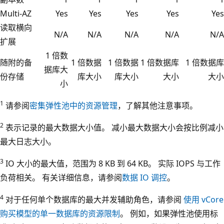
Multi-AZ
Yes
Yes
Yes
Yes
Yes
读取横向
N/A
N/A
N/A
N/A
N/A
扩展
1 倍数
随附的备
1 倍数据
1 倍数据
1 倍数据库
1 倍数据库
据库大
份存储
库大小
库大小
大小
大小
小
1
请参阅
密集弹性池中的资源管理
，了解其他注意事项。
2
表示记录的最大数据大小值。 减小最大数据大小会按比例减小
最大日志大小。
3
IO 大小的最大值，范围为 8 KB 到 64 KB。 实际 IOPS 与工作
负荷相关。 有关详细信息，请参阅
数据 IO 调控
。
4
对于任何单个数据库的最大并发辅助角色，请参阅
使用 vCore
购买模型的单一数据库的资源限制
。 例如，如果弹性池使用标