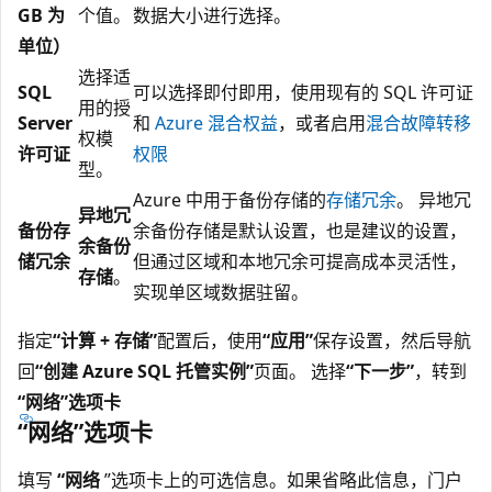
GB 为
个值。
数据大小进行选择。
单位）
选择适
SQL
可以选择即付即用，使用现有的 SQL 许可证
用的授
Server
和
Azure 混合权益
，或者启用
混合故障转移
权模
许可证
权限
型。
Azure 中用于备份存储的
存储冗余
。 异地冗
异地冗
备份存
余备份存储是默认设置，也是建议的设置，
余备份
储冗余
但通过区域和本地冗余可提高成本灵活性，
存储
。
实现单区域数据驻留。
指定
“计算 + 存储”
配置后，使用
“应用”
保存设置，然后导航
回
“创建 Azure SQL 托管实例”
页面。 选择
“下一步”
，转到
“网络”选项卡
“网络”选项卡
填写
“网络
”选项卡上的可选信息。如果省略此信息，门户