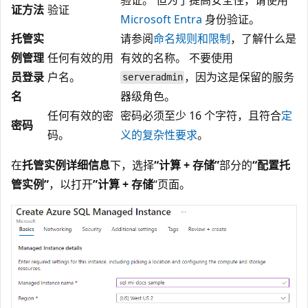
证方法
验证
Microsoft Entra
身份验证。
托管实
请参阅
命名规则和限制
，了解什么是
例管理
任何有效的用
有效的名称。 不要使用
员登录
户名。
，因为这是保留的服务
serveradmin
名
器级角色。
任何有效的密
密码必须至少 16 个字符，且符合
定
密码
码。
义的复杂性要求
。
在
托管实例详细信息
下，选择
“计算 + 存储”
部分的
“配置托
管实例”
，以打开
”计算 + 存储
“页面。