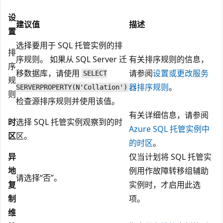
设
建议值
描述
置
选择要用于 SQL 托管实例的排
排
序规则。 如果从 SQL Server 迁
有关排序规则的信息，
序
移数据库，请使用
请参阅
设置或更改服务
SELECT
规
器排序规则
。
SERVERPROPERTY(N'Collation')
则
检查源排序规则并使用该值。
有关详细信息，请参阅
时
选择 SQL 托管实例观察到的时
Azure SQL 托管实例中
区
区。
的时区
。
异
仅当计划将 SQL 托管实
地
例用作故障转移组辅助
请选择“否”。
复
实例时，才启用此选
制
项。
维