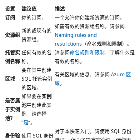
设置
建议值
描述
订阅
你的订阅。
一个允许你创建新资源的订阅。
如需有效的资源组名称，请参阅
新的或现有的
资源组
Naming rules and
资源组。
restrictions
（命名规则和限制）。
托管实
任何有效的名
请参阅
命名规则和限制
，了解什么是
例名称
称。
有效的名称。
要在其中创建
有关区域的信息，请参阅
Azure 区
区域
SQL 托管实例
域
。
的区域。
如果要在
实例
是否属
池
中创建此实
于实例
例，请选择
池？
“
是
”。
对于本快速入门，请使用 SQL 身份
身份验
使用 SQL 身份
验证。 但为了提高安全性，请使用