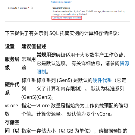
下表提供了有关示例 SQL 托管实例的计算和存储建议：
设置
建议值
描述
常规用途
层级适用于大多数生产工作负载，
服务层
常规用
它是默认选项。 有关详细信息，请参阅
资源
级
途
限制
。
标准系
标准系列 (Gen5) 是默认的
硬件代系
（它定
硬件代
列
义了计算和内存限制）。 默认为标准系列
系
(Gen5)
(Gen5)。
vCore
指定一
vCore 数量是指始终为工作负载预配的确切
数
个值。
计算资源量。 默认值为 8 个 vCore。
存储空
间（以
指定一
存储大小（以 GB 为单位），请根据预期的