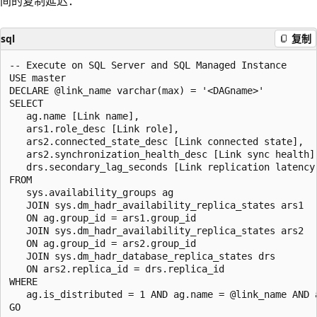
间的复制延迟：
sql
复制
-- Execute on SQL Server and SQL Managed Instance 

USE master

DECLARE @link_name varchar(max) = '<DAGname>'

SELECT

   ag.name [Link name], 

   ars1.role_desc [Link role],

   ars2.connected_state_desc [Link connected state],

   ars2.synchronization_health_desc [Link sync health],
   drs.secondary_lag_seconds [Link replication latency 
FROM

   sys.availability_groups ag 

   JOIN sys.dm_hadr_availability_replica_states ars1

   ON ag.group_id = ars1.group_id

   JOIN sys.dm_hadr_availability_replica_states ars2

   ON ag.group_id = ars2.group_id

   JOIN sys.dm_hadr_database_replica_states drs

   ON ars2.replica_id = drs.replica_id

WHERE 

   ag.is_distributed = 1 AND ag.name = @link_name AND 