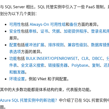
与 SQL Server 相比，SQL 托管实例中引入了一些 PaaS
划分为以下几个类别：
可用性
包括
Always-On 可用性组
和
备份
方面的差异。
安全性
包括
审核
、
证书
、
凭据
、
加密提供程序
、
登录名和
差异。
配置
包括
缓冲池扩展
、
排序规则
、
兼容性级别
、
数据库镜
表选项
方面的差异。
功能
包括
BULK INSERT/OPENROWSET
、
CLR
、
DBCC
、
件表
、
全文语义搜索
、
链接服务器
、
Polybase
、
复制
、
还
和触发器
。
环境设置
，例如 VNet 和子网配置。
其中的大多数功能都是体系结构约束，代表服务功能。
Azure SQL 托管实例中的新功能？
中介绍了已在 SQL 托管实
题。