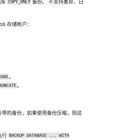
据库
备份。 不支持差异、日
COPY_ONLY
lob 存储帐户：
。
LOAD
。
RUNCATE
 个条带的备份，如果使用备份压缩，则这
执行
BACKUP DATABASE ... WITH