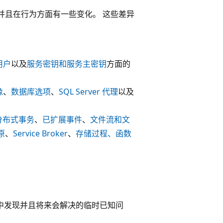
 限制，并且在行为方面有一些变化。 这些差异
用户
以及
服务密钥和服务主密钥
方面的
像
、
数据库选项
、
SQL Server 代理
以及
分布式事务
、
已扩展事件
、
文件流和文
原
、
Service Broker
、
存储过程、函数
例中发现并且将来会解决的临时已知问