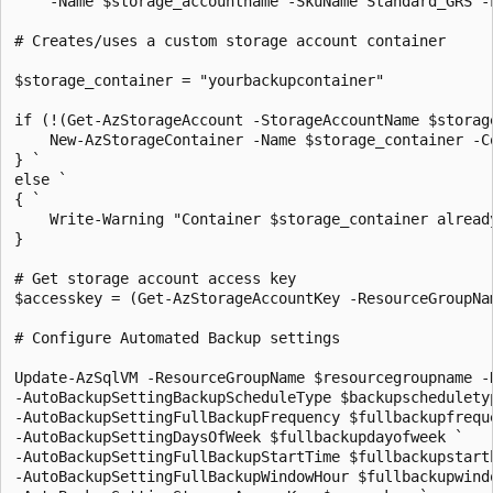
    -Name $storage_accountname -SkuName Standard_GRS -L
# Creates/uses a custom storage account container

$storage_container = "yourbackupcontainer"

if (!(Get-AzStorageAccount -StorageAccountName $storag
    New-AzStorageContainer -Name $storage_container -Co
} `

else `

{ `

    Write-Warning "Container $storage_container already
}

# Get storage account access key

$accesskey = (Get-AzStorageAccountKey -ResourceGroupNa
# Configure Automated Backup settings

Update-AzSqlVM -ResourceGroupName $resourcegroupname -
-AutoBackupSettingBackupScheduleType $backupscheduletyp
-AutoBackupSettingFullBackupFrequency $fullbackupfreque
-AutoBackupSettingDaysOfWeek $fullbackupdayofweek `

-AutoBackupSettingFullBackupStartTime $fullbackupstarth
-AutoBackupSettingFullBackupWindowHour $fullbackupwindo