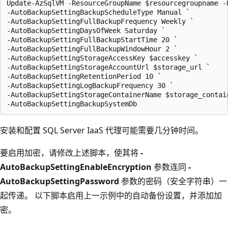
Update-AzSqlVM -ResourceGroupName $resourcegroupname -
-AutoBackupSettingBackupScheduleType Manual `

-AutoBackupSettingFullBackupFrequency Weekly `

-AutoBackupSettingDaysOfWeek Saturday `

-AutoBackupSettingFullBackupStartTime 20 `

-AutoBackupSettingFullBackupWindowHour 2 `

-AutoBackupSettingStorageAccessKey $accesskey `

-AutoBackupSettingStorageAccountUrl $storage_url `

-AutoBackupSettingRetentionPeriod 10 `

-AutoBackupSettingLogBackupFrequency 30 `

-AutoBackupSettingStorageContainerName $storage_contain
安装和配置 SQL Server IaaS 代理可能需要几分钟时间。
要启用加密，请修改上述脚本，使其将
-
AutoBackupSettingEnableEncryption
参数连同
-
AutoBackupSettingPassword
参数的密码（安全字符串）一
起传递。 以下脚本启用上一示例中的自动备份设置，并添加加
密。