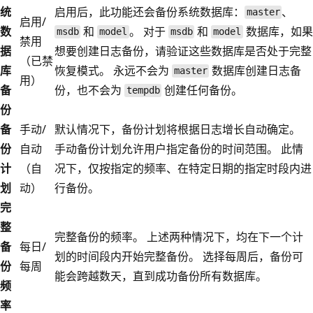
统
启用后，此功能还会备份系统数据库：
、
master
启用/
数
和
。 对于
和
数据库，如果
msdb
model
msdb
model
禁用
据
想要创建日志备份，请验证这些数据库是否处于完整
（已禁
库
恢复模式。 永远不会为
数据库创建日志备
master
用）
备
份，也不会为
创建任何备份。
tempdb
份
备
手动/
默认情况下，备份计划将根据日志增长自动确定。
份
自动
手动备份计划允许用户指定备份的时间范围。 此情
计
（自
况下，仅按指定的频率、在特定日期的指定时段内进
划
动）
行备份。
完
整
完整备份的频率。 上述两种情况下，均在下一个计
备
每日/
划的时间段内开始完整备份。 选择每周后，备份可
份
每周
能会跨越数天，直到成功备份所有数据库。
频
率