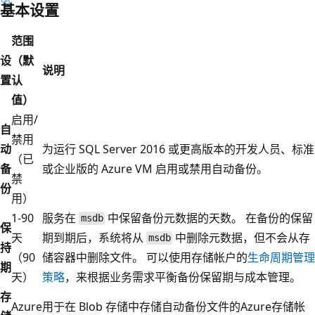
基本设置
范围
设
（默
说明
置
认
值）
启用/
自
禁用
动
为运行 SQL Server 2016 或更高版本的开发人员、标准
（已
备
或企业版的 Azure VM 启用或禁用自动备份。
禁
份
用）
1-90
服务在
中保留备份元数据的天数。 在备份的保留
msdb
保
天
期到期后，系统将从
中删除元数据，但不会从存
msdb
持
（90
储容器中删除文件。 可以使用存储帐户的
生命周期管理
期
天）
策略
，来根据业务需求平衡备份保留期与成本管理。
存
Azure
用于在 Blob 存储中存储自动备份文件的Azure存储帐