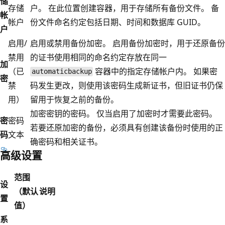
储
存储
户。 在此位置创建容器，用于存储所有备份文件。 备
帐
帐户
份文件命名约定包括日期、时间和数据库 GUID。
户
启用/
启用或禁用备份加密。 启用备份加密时，用于还原备份
禁用
的证书使用相同的命名约定存放在同一
加
（已
容器中的指定存储帐户内。 如果密
automaticbackup
密
禁
码发生更改，则使用该密码生成新证书，但旧证书仍保
用）
留用于恢复之前的备份。
加密密钥的密码。 仅当启用了加密时才需要此密码。
密
密码
若要还原加密的备份，必须具有创建该备份时使用的正
码
文本
确密码和相关证书。
高级设置
范围
设
（默认
说明
置
值）
系