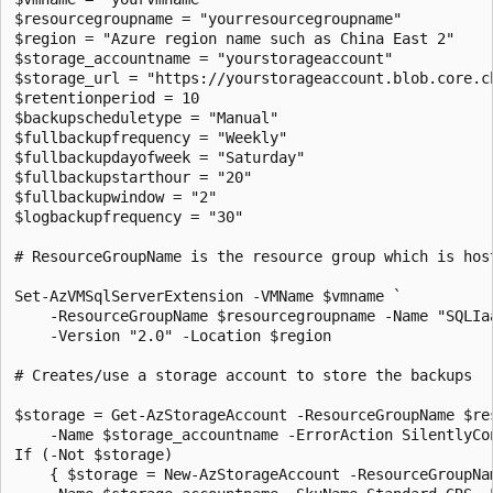
$resourcegroupname = "yourresourcegroupname"

$region = "Azure region name such as China East 2"

$storage_accountname = "yourstorageaccount"

$storage_url = "https://yourstorageaccount.blob.core.ch
$retentionperiod = 10

$backupscheduletype = "Manual"

$fullbackupfrequency = "Weekly"

$fullbackupdayofweek = "Saturday"

$fullbackupstarthour = "20"

$fullbackupwindow = "2"

$logbackupfrequency = "30"

# ResourceGroupName is the resource group which is hos
Set-AzVMSqlServerExtension -VMName $vmname `

    -ResourceGroupName $resourcegroupname -Name "SQLIaa
    -Version "2.0" -Location $region

# Creates/use a storage account to store the backups

$storage = Get-AzStorageAccount -ResourceGroupName $res
    -Name $storage_accountname -ErrorAction SilentlyCon
If (-Not $storage)

    { $storage = New-AzStorageAccount -ResourceGroupNam