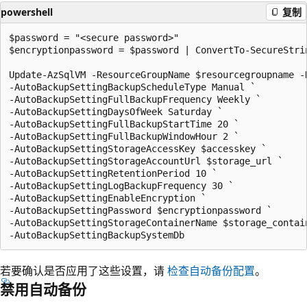
powershell
复制
$password = "<secure password>"

$encryptionpassword = $password | ConvertTo-SecureStrin
Update-AzSqlVM -ResourceGroupName $resourcegroupname -
-AutoBackupSettingBackupScheduleType Manual `

-AutoBackupSettingFullBackupFrequency Weekly `

-AutoBackupSettingDaysOfWeek Saturday `

-AutoBackupSettingFullBackupStartTime 20 `

-AutoBackupSettingFullBackupWindowHour 2 `

-AutoBackupSettingStorageAccessKey $accesskey `

-AutoBackupSettingStorageAccountUrl $storage_url `

-AutoBackupSettingRetentionPeriod 10 `

-AutoBackupSettingLogBackupFrequency 30 `

-AutoBackupSettingEnableEncryption `

-AutoBackupSettingPassword $encryptionpassword `

-AutoBackupSettingStorageContainerName $storage_contain
若要确认是否应用了这些设置，请
检查自动备份配置
。
禁用自动备份