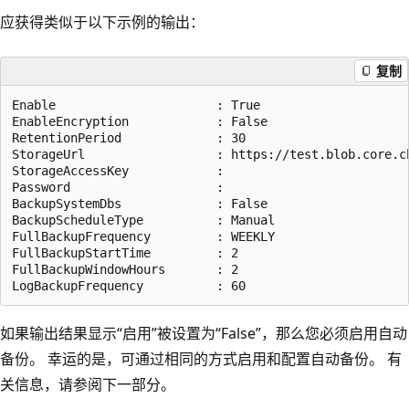
应获得类似于以下示例的输出：
复制
Enable                      : True

EnableEncryption            : False

RetentionPeriod             : 30

StorageUrl                  : https://test.blob.core.ch
StorageAccessKey            :

Password                    :

BackupSystemDbs             : False

BackupScheduleType          : Manual

FullBackupFrequency         : WEEKLY

FullBackupStartTime         : 2

FullBackupWindowHours       : 2

如果输出结果显示“启用”被设置为“False”，那么您必须启用自动
备份。 幸运的是，可通过相同的方式启用和配置自动备份。 有
关信息，请参阅下一部分。