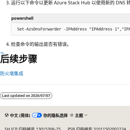
运行以下命令以更新 Azure Stack Hub 以使用新的 DNS
powershell
检查命令的输出是否有错误。
后续步骤
防火墙集成
阅
读
Last updated on
2026/07/07
模
式
已
中文 (简体)
你的隐私选择
主题
禁
SH ICP 归档编号 13015306-25
PSB 归档编号 31011502002224
用