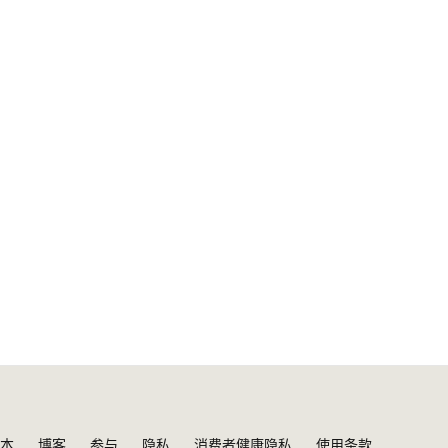
本
博客
参与
隐私
消费者健康隐私
使用条款