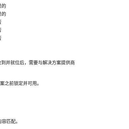
是的
是的
否
否
否
收到并就位后，需要与解决方案提供商
案之前锁定并可用。
内容匹配。