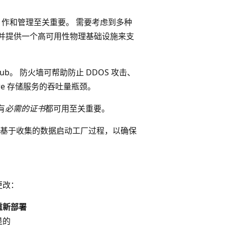
统的部署、作和管理至关重要。 需要考虑到多种
原能力，并提供一个高可用性物理基础设施来支
k Hub。 防火墙可帮助防止 DDOS 攻击、
re 存储服务的吞吐量瓶颈。
有
必需的证书
都可用至关重要。
基于收集的数据启动工厂过程，以确保
更改：
重新部署
是的