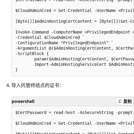
$CloudAdminCred = Get-Credential -UserName <Privi
[Byte[]]$AdminHostingCertContent = [Byte[]](Get-Co
Invoke-Command -ComputerName <PrivilegedEndpoint c
-Credential $CloudAdminCred `

-ConfigurationName "PrivilegedEndpoint" `

-ArgumentList @($AdminHostingCertContent, $CertPas
-ScriptBlock {

        param($AdminHostingCertContent, $CertPassw
        Import-AdminHostingServiceCert $AdminHosti
导入托管终结点的证书：
powershell
复制
$CertPassword = read-host -AsSecureString -prompt 
$CloudAdminCred = Get-Credential -UserName <Privi
[Byte[]]$HostingCertContent = [Byte[]](Get-Content