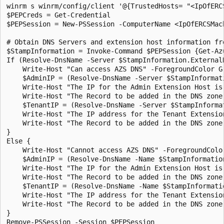
winrm s winrm/config/client '@{TrustedHosts= "<IpOfERCS
$PEPCreds = Get-Credential

$PEPSession = New-PSSession -ComputerName <IpOfERCSMac
# Obtain DNS Servers and extension host information fr
$StampInformation = Invoke-Command $PEPSession {Get-Az
If (Resolve-DnsName -Server $StampInformation.External
    Write-Host "Can access AZS DNS" -ForegroundColor Gr
    $AdminIP = (Resolve-DnsName -Server $StampInformat
    Write-Host "The IP for the Admin Extension Host is
    Write-Host "The Record to be added in the DNS zone
    $TenantIP = (Resolve-DnsName -Server $StampInforma
    Write-Host "The IP address for the Tenant Extensio
    Write-Host "The Record to be added in the DNS zone
}

Else {

    Write-Host "Cannot access AZS DNS" -ForegroundColor
    $AdminIP = (Resolve-DnsName -Name $StampInformation
    Write-Host "The IP for the Admin Extension Host is
    Write-Host "The Record to be added in the DNS zone
    $TenantIP = (Resolve-DnsName -Name $StampInformatio
    Write-Host "The IP address for the Tenant Extensio
    Write-Host "The Record to be added in the DNS zone
}
