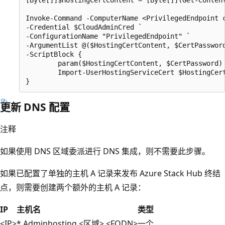
Invoke-Command -ComputerName <PrivilegedEndpoint c
-Credential $CloudAdminCred `

-ConfigurationName "PrivilegedEndpoint" `

-ArgumentList @($HostingCertContent, $CertPassword
-ScriptBlock {

        param($HostingCertContent, $CertPassword)

        Import-UserHostingServiceCert $HostingCert
更新 DNS 配置
注释
如果使用 DNS 区域委派进行 DNS 集成，则不需要此步骤。
如果已配置了单独的主机 A 记录来发布 Azure Stack Hub 终结
点，则需要创建两个额外的主机 A 记录：
IP
主机名
类型
<IP>
*.Adminhosting.<区域>.<FQDN>
一个