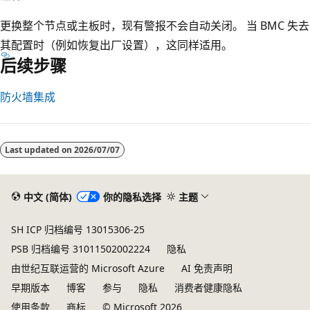
更换整个节点或主板时，现有警报不会自动关闭。 当 BMC 失去
其配置时（例如恢复出厂设置），这同样适用。
后续步骤
防火墙集成
阅
读
Last updated on
2026/07/07
模
式
已
中文 (简体)
你的隐私选择
主题
禁
SH ICP 归档编号 13015306-25
用
PSB 归档编号 31011502002224
隐私
由世纪互联运营的 Microsoft Azure
AI 免责声明
早期版本
博客
参与
隐私
消费者健康隐私
使用条款
商标
© Microsoft 2026