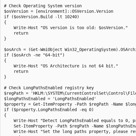
# Check Operating System version

$osVersion = [environment]::OSVersion.Version

if ($osVersion.Build -lt 10240)

{

    Write-Host "OS version is too old: $osVersion."

    return

}

$osArch = (Get-WmiObject Win32_OperatingSystem).OSArchi
if ($osArch -ne "64-bit")

{

    Write-Host "OS Architecture is not 64 bit."

    return

}

# Check LongPathsEnabled registry key

$regPath = 'HKLM:\SYSTEM\CurrentControlSet\Control\File
$longPathsEnabled = 'LongPathsEnabled'

$property = Get-ItemProperty -Path $regPath -Name $long
if ($property.LongPathsEnabled -eq 0)

{

    Write-Host "Detect LongPathsEnabled equals to 0, pr
    Set-ItemProperty -Path $regPath -Name $longPathsEna
    Write-Host "Set the long paths property, please res