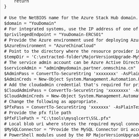
    return

} 

# Use the NetBIOS name for the Azure Stack Hub domain. 
$domain = "YouDomain" 

# For integrated systems, use the IP address of one of 
$privilegedEndpoint = "YouDomain-ERCS01"

# Provide the Azure environment used for deploying Azu
$AzureEnvironment = "AzureChinaCloud"

# Point to the directory where the resource provider in
$tempDir = 'C:\extracted-folder\MajorVersionUpgrade-MyS
# The service admin account can be Azure Active Direct
$serviceAdmin = "admin@mydomain.partner.onmschina.cn"

$AdminPass = ConvertTo-SecureString 'xxxxxxxx' -AsPlain
$AdminCreds = New-Object System.Management.Automation.
# Add the cloudadmin credential that's required for pri
$CloudAdminPass = ConvertTo-SecureString 'xxxxxxxx' -As
$CloudAdminCreds = New-Object System.Management.Automa
# Change the following as appropriate.

$PfxPass = ConvertTo-SecureString 'xxxxxxx' -AsPlainTex
# Provide the pfx file path

$PfxFilePath = "C:\tools\mysqlcert\SSL.pfx"

# Local blob uri where stores the required mysql connec
$MySQLConnector = "Provide the MySQL Connector Uri acco
# PowerShell modules used by the RP MajorVersionUpgrad