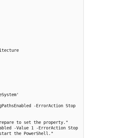
tecture

System'

PathsEnabled -ErrorAction Stop

epare to set the property."

bled -Value 1 -ErrorAction Stop

tart the PowerShell."
