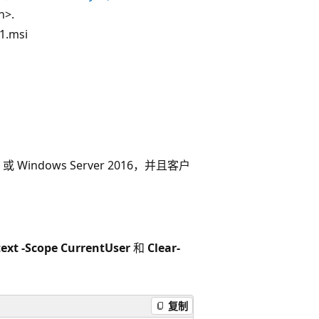
n>.
1.msi
indows Server 2016，并且客户
ext -Scope CurrentUser
和
Clear-
复制