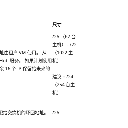
尺寸
/26 （62 台
主机） - /22
地址由租户 VM 使用。 从
（1022 主
k Hub 服务。 如果计划使用
机）
16 个 IP 保留给未来的
建议 = /24
（254 台主
机）
分配给交换机的环回地址。
/26