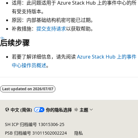
适用：此问题适用于 Azure Stack Hub 上的事件中心的所
有受支持版本。
原因：内部基础结构机密可能已过期。
补救措施：
提交支持请求
以获取帮助。
后续步骤
若要了解详细信息，请先阅读
Azure Stack Hub 上的事件
中心操作员概述
。
阅
读
Last updated on
2026/07/07
模
式
中文 (简体)
你的隐私选择
主题
已
禁
SH ICP 归档编号 13015306-25
用
PSB 归档编号 31011502002224
隐私