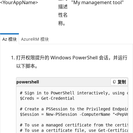
<YourAppName>
"My management tool"
描述
性名
称。
Az 模块
AzureRM 模块
打开权限提升的 Windows PowerShell 会话，并运行
以下脚本。
powershell
复制
# Sign in to PowerShell interactively, using cr
$Creds = Get-Credential

# Create a PSSession to the Privileged Endpoint 
$Session = New-PSSession -ComputerName "<PepVm>
# To use a managed certificate from the certific
# To use a certificate file, use Get-Certificate