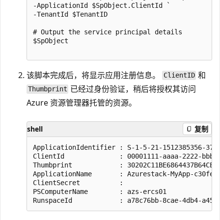
-ApplicationId $SpObject.ClientId `

-TenantId $TenantID

# Output the service principal details

$SpObject

该脚本完成后，将显示应用注册信息。
和
ClientID
已经过身份验证，稍后将授权其访问
Thumbprint
Azure 资源管理器托管的资源。
shell
复制
ApplicationIdentifier : S-1-5-21-1512385356-3796
ClientId              : 00001111-aaaa-2222-bbbb-
Thumbprint            : 30202C11BE6864437B64CE36
ApplicationName       : Azurestack-MyApp-c30febe
ClientSecret          :

PSComputerName        : azs-ercs01
