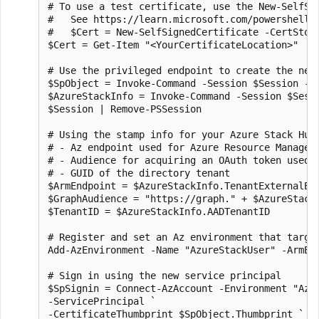
# To use a test certificate, use the New-SelfSig
#   See https://learn.microsoft.com/powershell/
#   $Cert = New-SelfSignedCertificate -CertStor
$Cert = Get-Item "<YourCertificateLocation>"

# Use the privileged endpoint to create the new 
$SpObject = Invoke-Command -Session $Session -S
$AzureStackInfo = Invoke-Command -Session $Sessi
$Session | Remove-PSSession

# Using the stamp info for your Azure Stack Hub 
# - Az endpoint used for Azure Resource Manager 
# - Audience for acquiring an OAuth token used t
# - GUID of the directory tenant

$ArmEndpoint = $AzureStackInfo.TenantExternalEnd
$GraphAudience = "https://graph." + $AzureStackI
$TenantID = $AzureStackInfo.AADTenantID

# Register and set an Az environment that target
Add-AzEnvironment -Name "AzureStackUser" -ArmEnd
# Sign in using the new service principal

$SpSignin = Connect-AzAccount -Environment "Azur
-ServicePrincipal `

-CertificateThumbprint $SpObject.Thumbprint `
