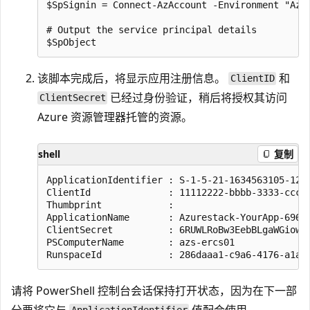
$SpSignin = Connect-AzAccount -Environment "Azur
# Output the service principal details

该脚本完成后，将显示应用注册信息。
和
ClientID
已经过身份验证，稍后将授权其访问
ClientSecret
Azure 资源管理器托管的资源。
shell
复制
ApplicationIdentifier : S-1-5-21-1634563105-1224
ClientId              : 11112222-bbbb-3333-cccc-
Thumbprint            : 

ApplicationName       : Azurestack-YourApp-69675
ClientSecret          : 6RUWLRoBw3EebBLgaWGiowCk
PSComputerName        : azs-ercs01

请将 PowerShell 控制台会话保持打开状态，因为在下一部
分要将它与
值配合使用。