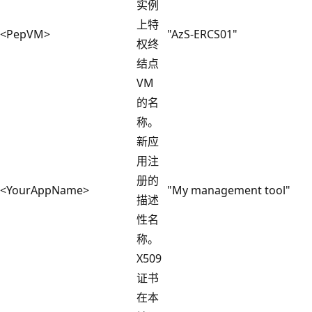
实例
上特
<PepVM>
"AzS-ERCS01"
权终
结点
VM
的名
称。
新应
用注
册的
<YourAppName>
"My management tool"
描述
性名
称。
X509
证书
在本