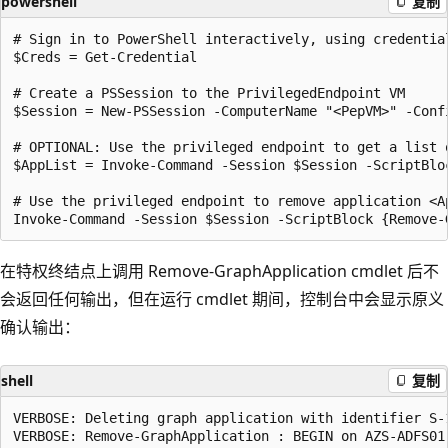
powershell
复制
# Sign in to PowerShell interactively, using credentia
$Creds = Get-Credential

# Create a PSSession to the PrivilegedEndpoint VM

$Session = New-PSSession -ComputerName "<PepVM>" -Conf
# OPTIONAL: Use the privileged endpoint to get a list 
$AppList = Invoke-Command -Session $Session -ScriptBloc
# Use the privileged endpoint to remove application <Ap
在特权终结点上调用 Remove-GraphApplication cmdlet 后不
会返回任何输出，但在运行 cmdlet 期间，控制台中会显示原义
确认输出：
shell
复制
VERBOSE: Deleting graph application with identifier S-
VERBOSE: Remove-GraphApplication : BEGIN on AZS-ADFS01 