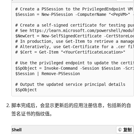
# Create a PSSession to the PrivilegedEndpoint VM

$Session = New-PSSession -ComputerName "<PepVM>" 
# Create a self-signed certificate for testing pur
# See https://learn.microsoft.com/powershell/modu
$NewCert = New-SelfSignedCertificate -CertStoreLoc
# In production, use Get-Item to retrieve a manage
# Alteratively, use Get-Certificate for a .cer fil
# $Cert = Get-Item "<YourCertificateLocation>"

# Use the privileged endpoint to update the certif
$SpObject = Invoke-Command -Session $Session -Scr
$Session | Remove-PSSession

# Output the updated service principal details

脚本完成后，会显示更新后的应用注册信息，包括新的自
签名证书的指纹值。
Shell
复制