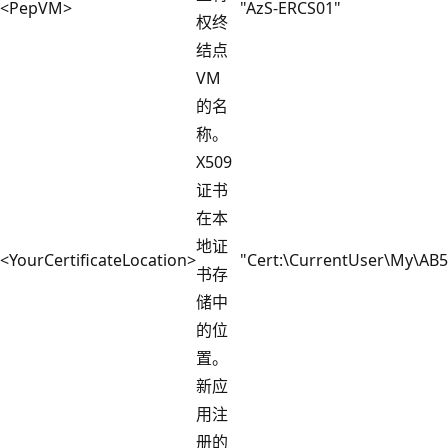
<PepVM>
"AzS-ERCS01"
权终
结点
VM
的名
称。
X509
证书
在本
地证
<YourCertificateLocation>
"Cert:\CurrentUser\My\A
书存
储中
的位
置。
新应
用注
册的