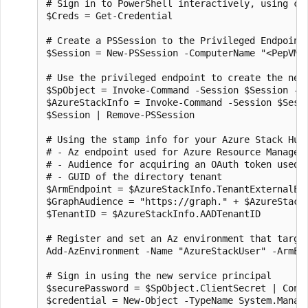
# Sign in to PowerShell interactively, using cr
$Creds = Get-Credential

# Create a PSSession to the Privileged Endpoint 
$Session = New-PSSession -ComputerName "<PepVM>
# Use the privileged endpoint to create the new 
$SpObject = Invoke-Command -Session $Session -Sc
$AzureStackInfo = Invoke-Command -Session $Sessi
$Session | Remove-PSSession

# Using the stamp info for your Azure Stack Hub 
# - Az endpoint used for Azure Resource Manager 
# - Audience for acquiring an OAuth token used t
# - GUID of the directory tenant

$ArmEndpoint = $AzureStackInfo.TenantExternalEnd
$GraphAudience = "https://graph." + $AzureStackI
$TenantID = $AzureStackInfo.AADTenantID

# Register and set an Az environment that target
Add-AzEnvironment -Name "AzureStackUser" -ArmEnd
# Sign in using the new service principal

$securePassword = $SpObject.ClientSecret | Conve
$credential = New-Object -TypeName System.Manage