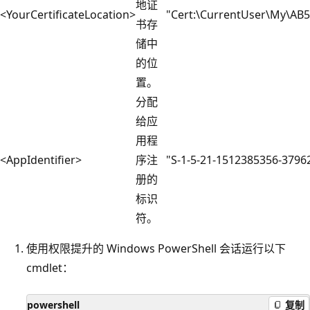
地证
<YourCertificateLocation>
"Cert:\CurrentUser\My\A
书存
储中
的位
置。
分配
给应
用程
<AppIdentifier>
序注
"S-1-5-21-1512385356-379
册的
标识
符。
使用权限提升的 Windows PowerShell 会话运行以下
cmdlet：
powershell
复制