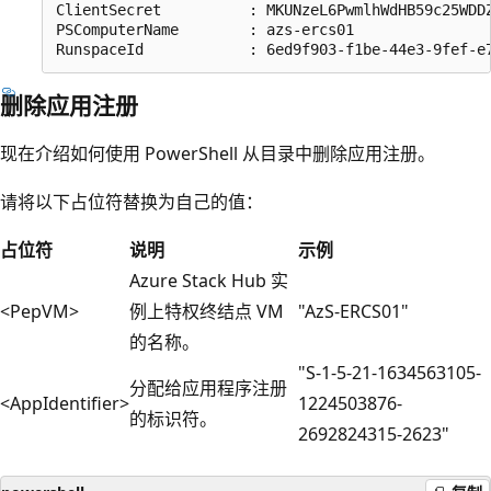
ClientSecret          : MKUNzeL6PwmlhWdHB59c25WDDZ
PSComputerName        : azs-ercs01

删除应用注册
现在介绍如何使用 PowerShell 从目录中删除应用注册。
请将以下占位符替换为自己的值：
占位符
说明
示例
Azure Stack Hub 实
<PepVM>
例上特权终结点 VM
"AzS-ERCS01"
的名称。
"S-1-5-21-1634563105-
分配给应用程序注册
<AppIdentifier>
1224503876-
的标识符。
2692824315-2623"