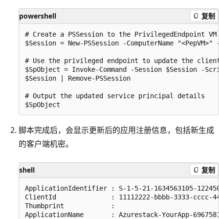
powershell
复制
# Create a PSSession to the PrivilegedEndpoint VM

$Session = New-PSSession -ComputerName "<PepVM>" 
# Use the privileged endpoint to update the client
$SpObject = Invoke-Command -Session $Session -Scr
$Session | Remove-PSSession

# Output the updated service principal details

脚本完成后，会显示更新后的应用注册信息，包括新生成
的客户端机密。
shell
复制
ApplicationIdentifier : S-1-5-21-1634563105-122450
ClientId              : 11112222-bbbb-3333-cccc-44
Thumbprint            : 

ApplicationName       : Azurestack-YourApp-6967581