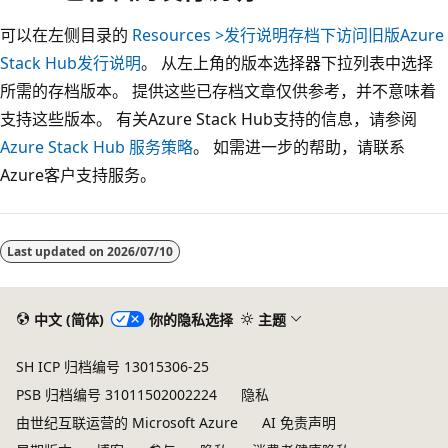
可以在左侧目录的
Resources >发行说明存档下访问旧版Azure
Stack Hub发行说明
。 从左上角的版本选择器下拉列表中选择
所需的存档版本。 提供这些已存档文章仅供参考，并不意味着
支持这些版本。 有关Azure Stack Hub支持的信息，请参阅
Azure Stack Hub 服务策略
。 如需进一步的帮助，请联系
Azure客户支持服务。
阅
读
Last updated on
2026/07/10
模
式
已
中文 (简体)
你的隐私选择
主题
禁
SH ICP 归档编号 13015306-25
用
PSB 归档编号 31011502002224
隐私
由世纪互联运营的 Microsoft Azure
AI 免责声明