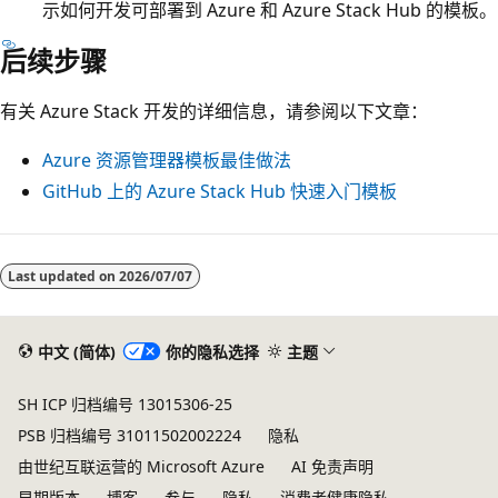
示如何开发可部署到 Azure 和 Azure Stack Hub 的模板。
后续步骤
有关 Azure Stack 开发的详细信息，请参阅以下文章：
Azure 资源管理器模板最佳做法
GitHub 上的 Azure Stack Hub 快速入门模板
阅
读
Last updated on
2026/07/07
模
式
中文 (简体)
你的隐私选择
主题
已
禁
SH ICP 归档编号 13015306-25
用
PSB 归档编号 31011502002224
隐私
由世纪互联运营的 Microsoft Azure
AI 免责声明
早期版本
博客
参与
隐私
消费者健康隐私