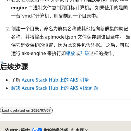
engine
二进制文件复制到目标计算机。 如果使用的是同
一台“vmd-”
计算机，则复制到一个目录中。
创建一个目录，命名为群集名称或其他指向新群集的助记
名称，并将输出 apimodel.json 文件保存到该目录中。 确
保它是受保护的位置，因为此文件包含凭据。 之后，可以
运行 aks-engine 来执行如
缩放
或
升级
这样的操作。
后续步骤
了解
Azure Stack Hub 上的 AKS 引擎
解决 Azure Stack Hub 上的 AKS 引擎问题
阅
读
Last updated on
2026/07/07
模
式
中文 (简体)
你的隐私选择
主题