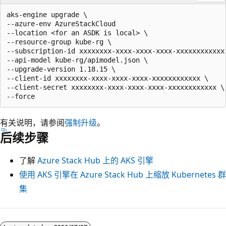
aks-engine upgrade \

--azure-env AzureStackCloud   

--location <for an ASDK is local> \

--resource-group kube-rg \

--subscription-id xxxxxxxx-xxxx-xxxx-xxxx-xxxxxxxxxxxx 
--api-model kube-rg/apimodel.json \

--upgrade-version 1.18.15 \

--client-id xxxxxxxx-xxxx-xxxx-xxxx-xxxxxxxxxxxx \

--client-secret xxxxxxxx-xxxx-xxxx-xxxx-xxxxxxxxxxxx \

有关说明，请参阅
强制升级
。
后续步骤
了解
Azure Stack Hub 上的 AKS 引擎
使用 AKS 引擎在 Azure Stack Hub 上缩放 Kubernetes 群
集