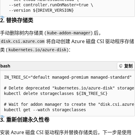
  --set controller.runOnMaster=true \

2. 替换存储类
手动删除树内存储类 (
) 后，
kube-addon-manager
将自动创建 Azure 磁盘 CSI 驱动程序存储
disk.csi.azure.com
类 (
)：
kubernetes.io/azure-disk
bash
复制
IN_TREE_SC="default managed-premium managed-standard"

# Delete deprecated "kubernetes.io/azure-disk" storage 
kubectl delete storageclasses ${IN_TREE_SC}

# Wait for addon manager to create the "disk.csi.azure.
3. 重新创建永久性卷
安装 Azure 磁盘 CSI 驱动程序并替换存储类后，下一步是使用