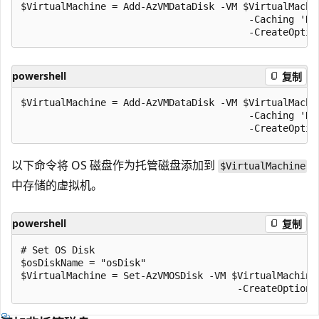
$VirtualMachine = Add-AzVMDataDisk -VM $VirtualMachin
                                        -Caching 'Re
powershell
复制
$VirtualMachine = Add-AzVMDataDisk -VM $VirtualMachin
                                        -Caching 'Re
以下命令将 OS 磁盘作为托管磁盘添加到
$VirtualMachine
中存储的虚拟机。
powershell
复制
# Set OS Disk

$osDiskName = "osDisk"

$VirtualMachine = Set-AzVMOSDisk -VM $VirtualMachine 