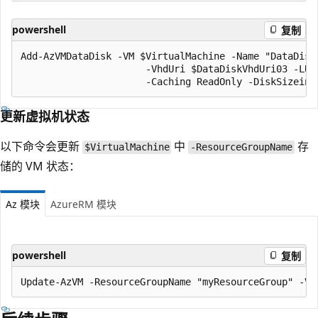
powershell
复制
Add-AzVMDataDisk -VM $VirtualMachine -Name "DataDisk3
                      -VhdUri $DataDiskVhdUri03 -LUN 
更新虚拟机状态
以下命令会更新
中
存
$VirtualMachine
-ResourceGroupName
储的 VM 状态：
Az 模块
AzureRM 模块
powershell
复制