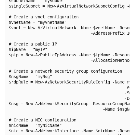
$subnetName = "mySubNet"

$singleSubnet = New-AzVirtualNetworkSubnetConfig -Na
# Create a vnet configuration

$vnetName = "myVnetName"

$vnet = New-AzVirtualNetwork -Name $vnetName -Resour
                                  -AddressPrefix 10.0
# Create a public IP

$ipName = "myIP"

$pip = New-AzPublicIpAddress -Name $ipName -Resource
                                  -AllocationMethod D
# Create a network security group configuration

$nsgName = "myNsg"

$rdpRule = New-AzNetworkSecurityRuleConfig -Name myR
                                                -Acc
                                                -Sou
                                                -Des
$nsg = New-AzNetworkSecurityGroup -ResourceGroupName 
                                       -Name $nsgName
# Create a NIC configuration

$nicName = "myNicName"

$nic = New-AzNetworkInterface -Name $nicName -Resourc