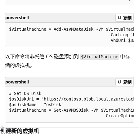
powershell
复制
$VirtualMachine = Add-AzVMDataDisk -VM $VirtualMachin
                                        -Caching 'Re
以下命令将非托管 OS 磁盘添加到
中存
$VirtualMachine
储的虚拟机。
powershell
复制
# Set OS Disk

$osDiskUri = "https://contoso.blob.local.azurestack.e
$osDiskName = "osDisk"

$VirtualMachine = Set-AzVMOSDisk -VM $VirtualMachine
创建新的虚拟机