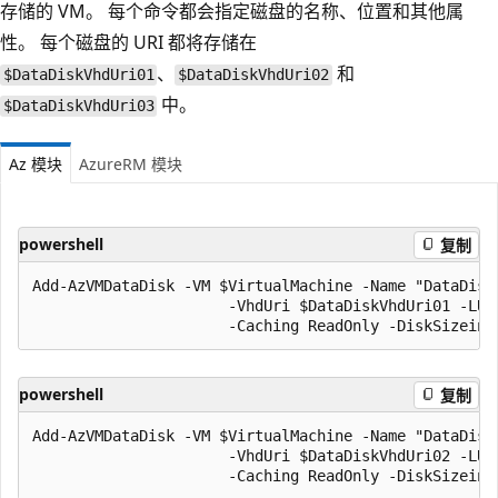
存储的 VM。 每个命令都会指定磁盘的名称、位置和其他属
性。 每个磁盘的 URI 都将存储在
、
和
$DataDiskVhdUri01
$DataDiskVhdUri02
中。
$DataDiskVhdUri03
Az 模块
AzureRM 模块
powershell
复制
Add-AzVMDataDisk -VM $VirtualMachine -Name "DataDisk1
                      -VhdUri $DataDiskVhdUri01 -LUN 
powershell
复制
Add-AzVMDataDisk -VM $VirtualMachine -Name "DataDisk2
                      -VhdUri $DataDiskVhdUri02 -LUN 